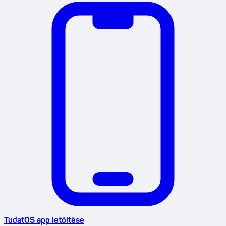
TudatOS app letöltése