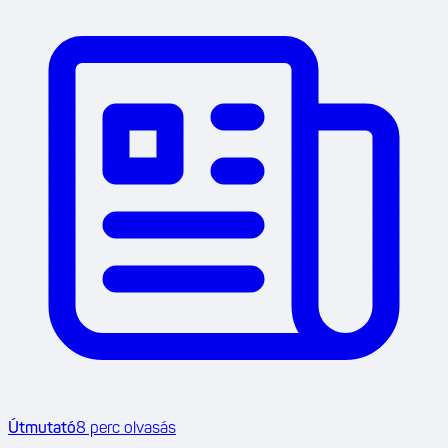
Útmutató
8
perc olvasás