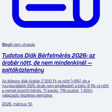
Blog
6
perc olvasás
Tudatos Diák Bérfelmérés 2026: az
órabér nőtt, de nem mindenkinél —
sajtóközlemény
Az átlagos diák órabér 2 300 Ft-ra nőtt (+9%), de a
munkavállalók 65%-ának nem emelkedett a bére. 8,1%-ra nőtt
a nemek közötti bérrés. 11 iparág, 119 pozíció, 1 400+
válaszadó részletes elemzése.
2026. március 10.