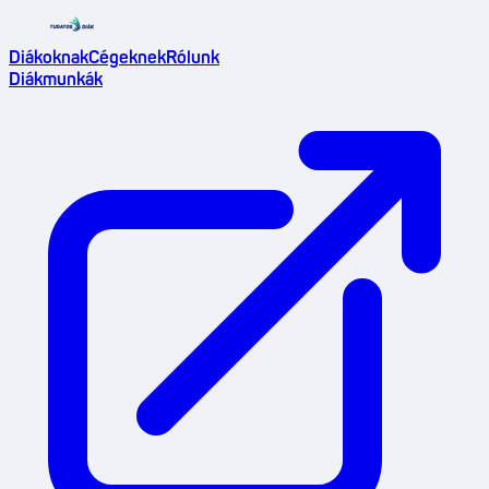
Diákoknak
Cégeknek
Rólunk
Diákmunkák