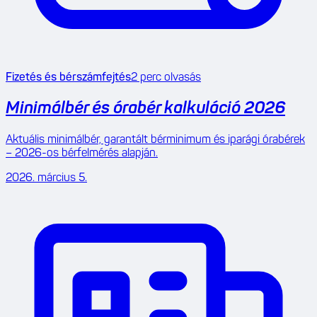
Fizetés és bérszámfejtés
2
perc olvasás
Minimálbér és órabér kalkuláció 2026
Aktuális minimálbér, garantált bérminimum és iparági órabérek
– 2026-os bérfelmérés alapján.
2026. március 5.