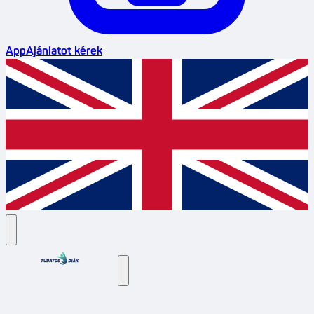
App
Ajánlatot kérek