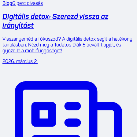
Blog
6
perc olvasás
Digitális detox: Szerezd vissza az
irányítást
Visszanyernéd a fókuszod? A digitális detox segít a hatékony
tanulásban. Nézd meg a Tudatos Diák 5 bevált tippjét, és
győzd le a mobilfüggőséget!
2026. március 2.