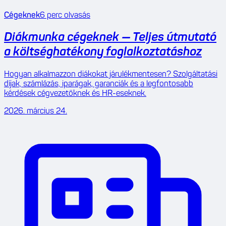
Cégeknek
6
perc olvasás
Diákmunka cégeknek — Teljes útmutató
a költséghatékony foglalkoztatáshoz
Hogyan alkalmazzon diákokat járulékmentesen? Szolgáltatási
díjak, számlázás, iparágak, garanciák és a legfontosabb
kérdések cégvezetőknek és HR-eseknek.
2026. március 24.