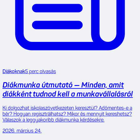
Diákoknak
5
perc olvasás
Diákmunka útmutató — Minden, amit
diákként tudnod kell a munkavállalásról
Ki dolgozhat iskolaszövetkezeten keresztül? Adómentes-e a
bér? Hogyan regisztrálhatsz? Mikor és mennyit kereshetsz?
Válaszok a leggyakoribb diákmunka kérdésekre.
2026. március 24.