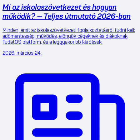
Mi az iskolaszövetkezet és hogyan
működik? — Teljes útmutató 2026-ban
Minden, amit az iskolaszövetkezeti foglalkoztatásról tudni kell:
adómentesség, működés, előnyök cégeknek és diákoknak,
TudatOS platform, és a leggyakoribb kérdések.
2026. március 24.