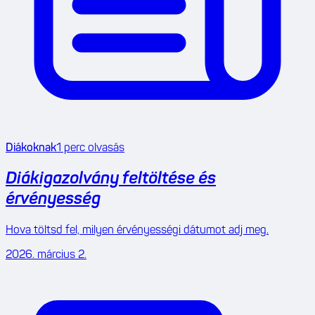
Diákoknak
1
perc olvasás
Diákigazolvány feltöltése és
érvényesség
Hova töltsd fel, milyen érvényességi dátumot adj meg.
2026. március 2.