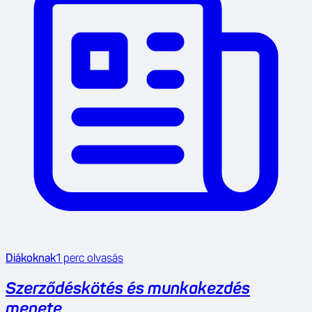
Diákoknak
1
perc olvasás
Szerződéskötés és munkakezdés
menete