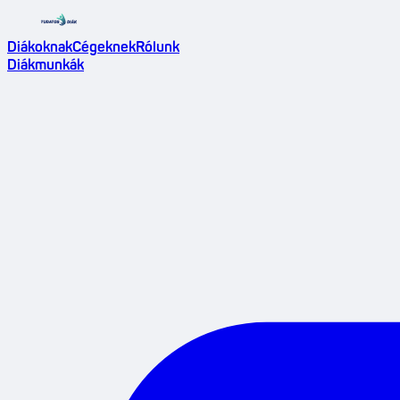
Diákoknak
Cégeknek
Rólunk
Diákmunkák