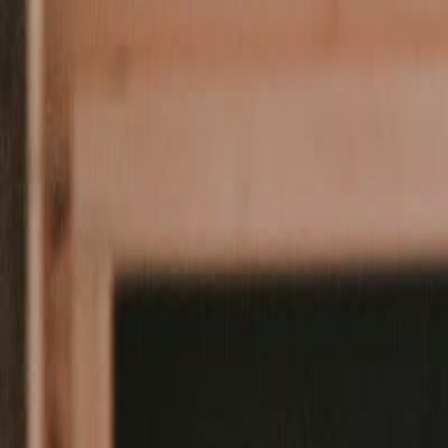
Diákoknak
Cégeknek
Rólunk
Diákmunkák