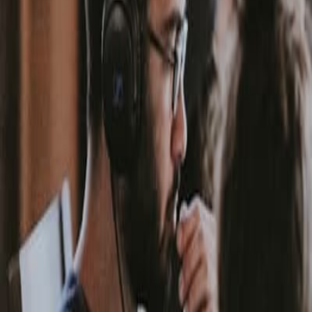
App
Ajánlatot kérek