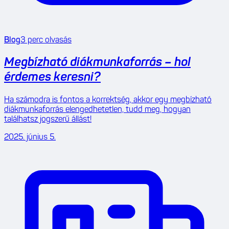
Blog
3
perc olvasás
Megbízható diákmunkaforrás – hol
érdemes keresni?
Ha számodra is fontos a korrektség, akkor egy megbízható
diákmunkaforrás elengedhetetlen, tudd meg, hogyan
találhatsz jogszerű állást!
2025. június 5.