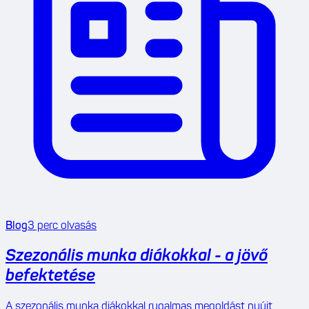
Blog
3
perc olvasás
Szezonális munka diákokkal - a jövő
befektetése
A szezonális munka diákokkal rugalmas megoldást nyújt