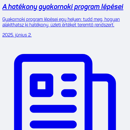
A hatékony gyakornoki program lépései
Gyakornoki program lépései egy helyen: tudd meg, hogyan
alakíthatsz ki hatékony, üzleti értéket teremtő rendszert.
2025. június 2.