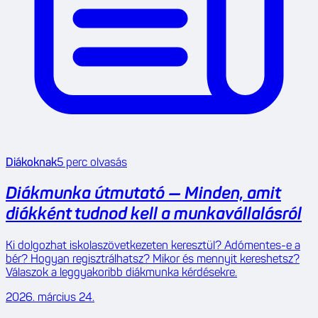
Diákoknak
5
perc olvasás
Diákmunka útmutató — Minden, amit
diákként tudnod kell a munkavállalásról
Ki dolgozhat iskolaszövetkezeten keresztül? Adómentes-e a
bér? Hogyan regisztrálhatsz? Mikor és mennyit kereshetsz?
Válaszok a leggyakoribb diákmunka kérdésekre.
2026. március 24.