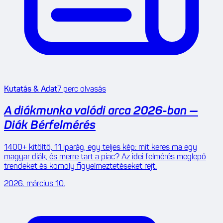
Kutatás & Adat
7
perc olvasás
A diákmunka valódi arca 2026-ban —
Diák Bérfelmérés
1400+ kitöltő, 11 iparág, egy teljes kép: mit keres ma egy
magyar diák, és merre tart a piac? Az idei felmérés meglepő
trendeket és komoly figyelmeztetéseket rejt.
2026. március 10.