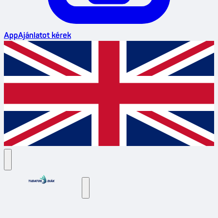
App
Ajánlatot kérek