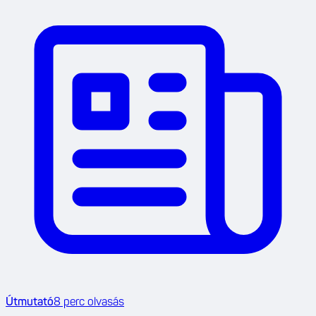
Útmutató
8
perc olvasás