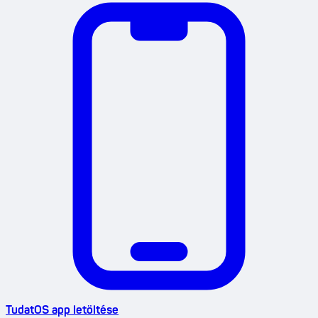
TudatOS app letöltése