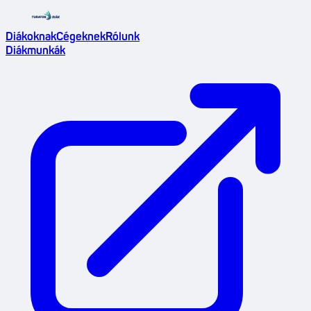
Diákoknak
Cégeknek
Rólunk
Diákmunkák