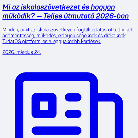
Mi az iskolaszövetkezet és hogyan
működik? — Teljes útmutató 2026-ban
Minden, amit az iskolaszövetkezeti foglalkoztatásról tudni kell:
adómentesség, működés, előnyök cégeknek és diákoknak,
TudatOS platform, és a leggyakoribb kérdések.
2026. március 24.