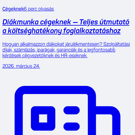
Cégeknek
6
perc olvasás
Diákmunka cégeknek — Teljes útmutató
a költséghatékony foglalkoztatáshoz
Hogyan alkalmazzon diákokat járulékmentesen? Szolgáltatási
díjak, számlázás, iparágak, garanciák és a legfontosabb
kérdések cégvezetőknek és HR-eseknek.
2026. március 24.