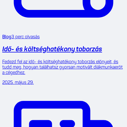
Blog
3
perc olvasás
Idő- és költséghatékony toborzás
Fedezd fel az idő- és költséghatékony toborzás előnyeit, és
tudd meg, hogyan találhatsz gyorsan motivált diákmunkaerőt
a cégedhez.
2025. május 29.