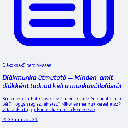
Diákoknak
5
perc olvasás
Diákmunka útmutató — Minden, amit
diákként tudnod kell a munkavállalásról
Ki dolgozhat iskolaszövetkezeten keresztül? Adómentes-e a
bér? Hogyan regisztrálhatsz? Mikor és mennyit kereshetsz?
Válaszok a leggyakoribb diákmunka kérdésekre.
2026. március 24.