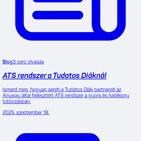
Blog
3
perc olvasás
ATS rendszer a Tudatos Diáknál
Ismerd meg, hogyan segíti a Tudatos Diák partnereit az
Anyway által fejlesztett ATS rendszer a gyors és hatékony
toborzásban.
2025. szeptember 18.