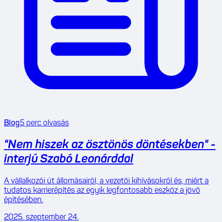
Blog
5
perc olvasás
"Nem hiszek az ösztönös döntésekben" -
interjú Szabó Leonárddal
A vállalkozói út állomásairól, a vezetői kihívásokról és, miért a
tudatos karrierépítés az egyik legfontosabb eszköz a jövő
építésében.
2025. szeptember 24.