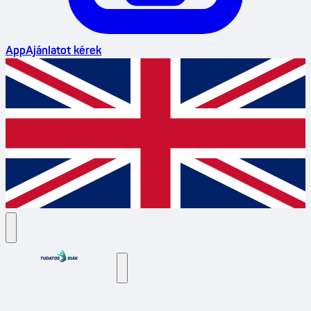
App
Ajánlatot kérek