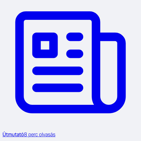
Útmutató
8
perc olvasás