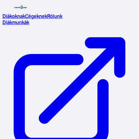
Diákoknak
Cégeknek
Rólunk
Diákmunkák