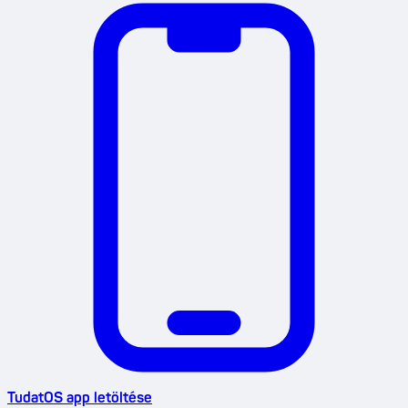
TudatOS app letöltése