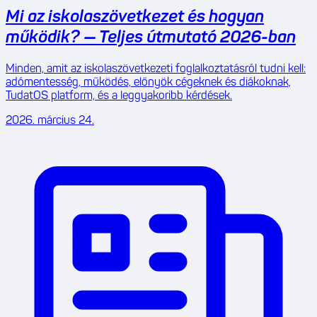
Mi az iskolaszövetkezet és hogyan
működik? — Teljes útmutató 2026-ban
Minden, amit az iskolaszövetkezeti foglalkoztatásról tudni kell:
adómentesség, működés, előnyök cégeknek és diákoknak,
TudatOS platform, és a leggyakoribb kérdések.
2026. március 24.