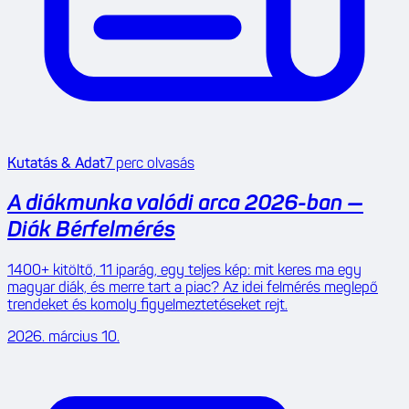
Kutatás & Adat
7
perc olvasás
A diákmunka valódi arca 2026-ban —
Diák Bérfelmérés
1400+ kitöltő, 11 iparág, egy teljes kép: mit keres ma egy
magyar diák, és merre tart a piac? Az idei felmérés meglepő
trendeket és komoly figyelmeztetéseket rejt.
2026. március 10.