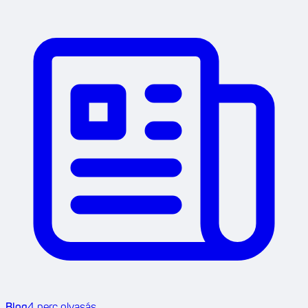
Blog
4
perc olvasás