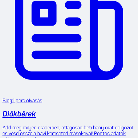
Blog
1
perc olvasás
Diákbérek
Add meg milyen órabérben, átlagosan heti hány órát dolgozol
és vesd össze a havi kereseted másokéval! Pontos adatok