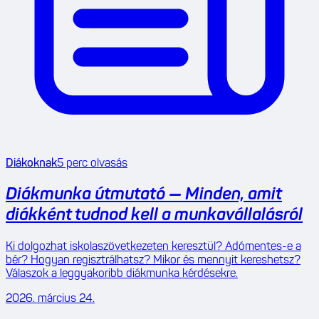
Diákoknak
5
perc olvasás
Diákmunka útmutató — Minden, amit
diákként tudnod kell a munkavállalásról
Ki dolgozhat iskolaszövetkezeten keresztül? Adómentes-e a
bér? Hogyan regisztrálhatsz? Mikor és mennyit kereshetsz?
Válaszok a leggyakoribb diákmunka kérdésekre.
2026. március 24.