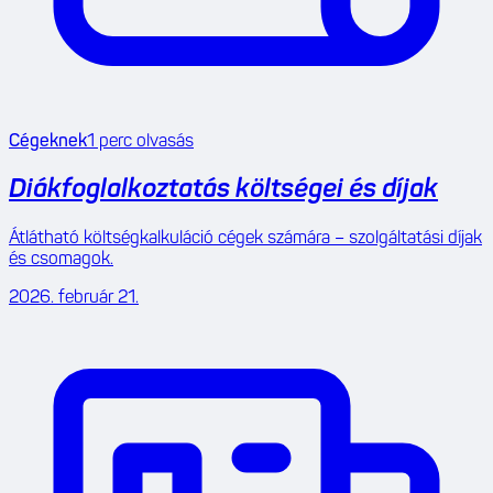
Cégeknek
1
perc olvasás
Diákfoglalkoztatás költségei és díjak
Átlátható költségkalkuláció cégek számára – szolgáltatási díjak
és csomagok.
2026. február 21.