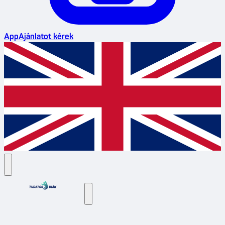
App
Ajánlatot kérek