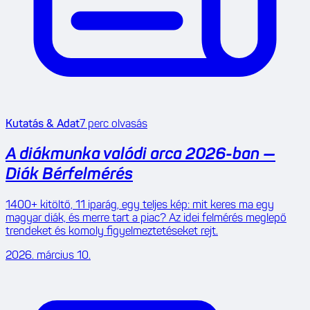
Kutatás & Adat
7
perc olvasás
A diákmunka valódi arca 2026-ban —
Diák Bérfelmérés
1400+ kitöltő, 11 iparág, egy teljes kép: mit keres ma egy
magyar diák, és merre tart a piac? Az idei felmérés meglepő
trendeket és komoly figyelmeztetéseket rejt.
2026. március 10.