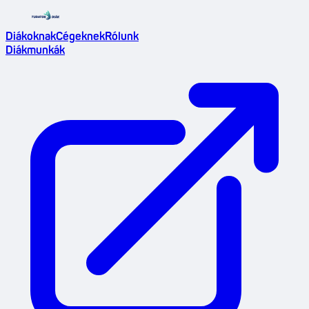
Diákoknak
Cégeknek
Rólunk
Diákmunkák