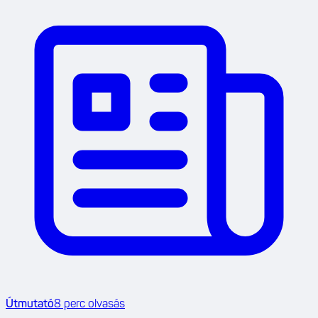
Útmutató
8
perc olvasás