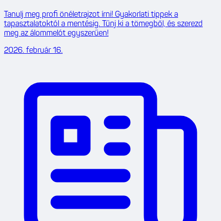
Tanulj meg profi önéletrajzot írni! Gyakorlati tippek a
tapasztalatoktól a mentésig. Tűnj ki a tömegből, és szerezd
meg az álommelót egyszerűen!
2026. február 16.