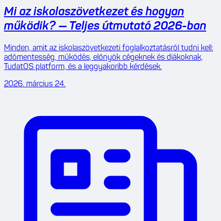
Mi az iskolaszövetkezet és hogyan
működik? — Teljes útmutató 2026-ban
Minden, amit az iskolaszövetkezeti foglalkoztatásról tudni kell:
adómentesség, működés, előnyök cégeknek és diákoknak,
TudatOS platform, és a leggyakoribb kérdések.
2026. március 24.