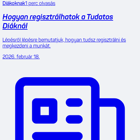
Diákoknak
1
perc olvasás
Hogyan regisztrálhatok a Tudatos
Diáknál
Lépésről lépésre bemutatjuk, hogyan tudsz regisztrálni és
megkezdeni a munkát.
2026. február 18.