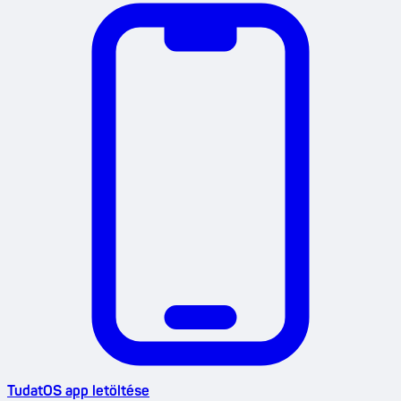
TudatOS app letöltése