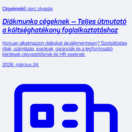
Cégeknek
6
perc olvasás
Diákmunka cégeknek — Teljes útmutató
a költséghatékony foglalkoztatáshoz
Hogyan alkalmazzon diákokat járulékmentesen? Szolgáltatási
díjak, számlázás, iparágak, garanciák és a legfontosabb
kérdések cégvezetőknek és HR-eseknek.
2026. március 24.