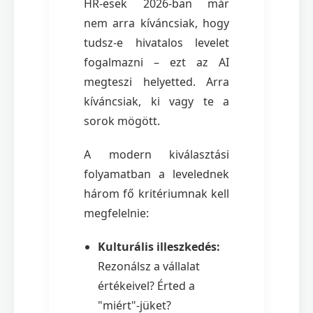
HR-esek 2026-ban már
nem arra kíváncsiak, hogy
tudsz-e hivatalos levelet
fogalmazni – ezt az AI
megteszi helyetted. Arra
kíváncsiak, ki vagy te a
sorok mögött.
A modern kiválasztási
folyamatban a levelednek
három fő kritériumnak kell
megfelelnie:
Kulturális illeszkedés:
Rezonálsz a vállalat
értékeivel? Érted a
"miért"-jüket?