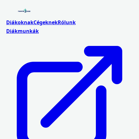
Diákoknak
Cégeknek
Rólunk
Diákmunkák