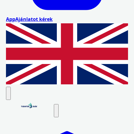
App
Ajánlatot kérek