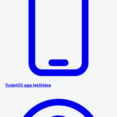
TudatOS app letöltése