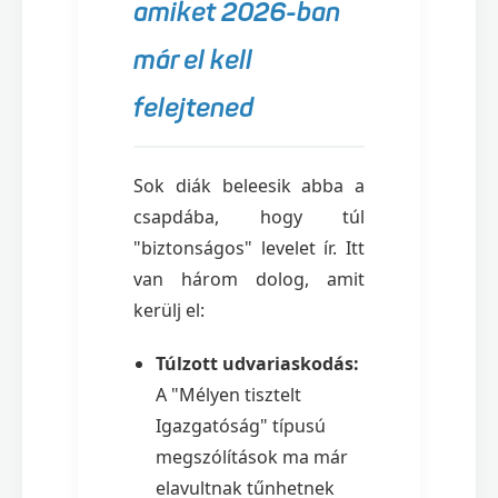
amiket 2026-ban
már el kell
felejtened
Sok diák beleesik abba a
csapdába, hogy túl
"biztonságos" levelet ír. Itt
van három dolog, amit
kerülj el:
Túlzott udvariaskodás:
A "Mélyen tisztelt
Igazgatóság" típusú
megszólítások ma már
elavultnak tűnhetnek