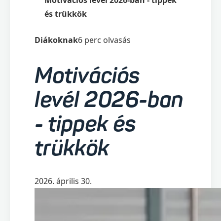
és trükkök
Diákoknak
6
perc olvasás
Motivációs
levél 2026-ban
- tippek és
trükkök
2026. április 30.