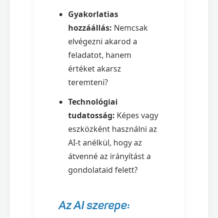
Gyakorlatias
hozzáállás:
Nemcsak
elvégezni akarod a
feladatot, hanem
értéket akarsz
teremteni?
Technológiai
tudatosság:
Képes vagy
eszközként használni az
AI-t anélkül, hogy az
átvenné az irányítást a
gondolataid felett?
Az AI szerepe: