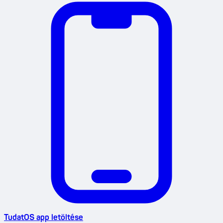
TudatOS app letöltése