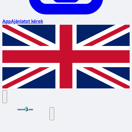
App
Ajánlatot kérek