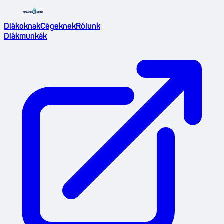
Diákoknak
Cégeknek
Rólunk
Diákmunkák