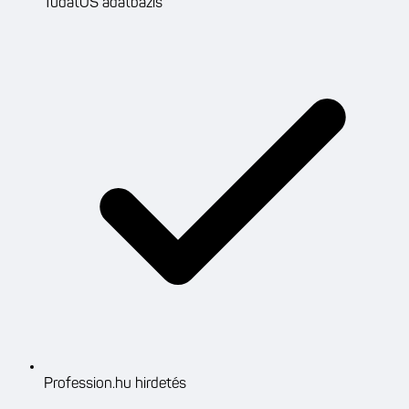
TudatOS adatbázis
Profession.hu hirdetés