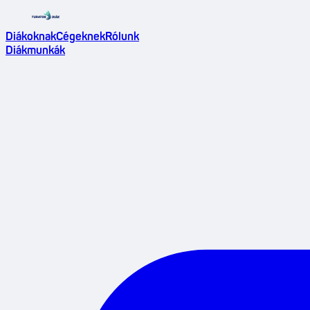
Diákoknak
Cégeknek
Rólunk
Diákmunkák