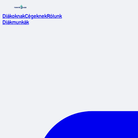
Diákoknak
Cégeknek
Rólunk
Diákmunkák