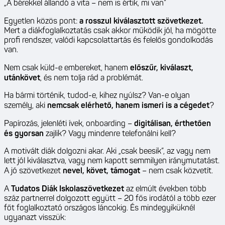
„A bérekkel állandó a vita – nem is értik, mi van”
Egyetlen közös pont:
a rosszul kiválasztott szövetkezet.
Mert a diákfoglalkoztatás csak akkor működik jól, ha mögötte
profi rendszer, valódi kapcsolattartás és felelős gondolkodás
van.
Nem csak küld-e embereket, hanem
előszűr, kiválaszt,
utánkövet
, és nem tolja rád a problémát.
Ha bármi történik, tudod-e, kihez nyúlsz? Van-e olyan
személy, aki
nemcsak elérhető, hanem ismeri is a cégedet
?
Papírozás, jelenléti ívek, onboarding –
digitálisan, érthetően
és gyorsan
zajlik? Vagy mindenre telefonálni kell?
A motivált diák dolgozni akar. Aki „csak beesik”, az vagy nem
lett jól kiválasztva, vagy nem kapott semmilyen iránymutatást.
A jó szövetkezet
nevel, követ, támogat
– nem csak közvetít.
A
Tudatos Diák Iskolaszövetkezet
az elmúlt években több
száz partnerrel dolgozott együtt – 20 fős irodától a több ezer
főt foglalkoztató országos láncokig. És mindegyiküknél
ugyanazt visszük: