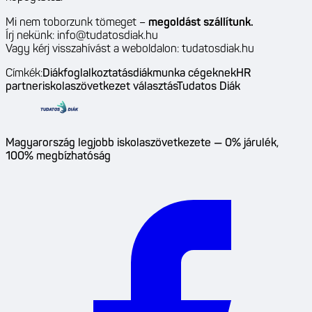
Mi nem toborzunk tömeget –
megoldást szállítunk.
Írj nekünk:
info@tudatosdiak.hu
Vagy kérj visszahívást a weboldalon:
tudatosdiak.hu
Címkék:
Diákfoglalkoztatás
diákmunka cégeknek
HR
partner
iskolaszövetkezet választás
Tudatos Diák
Magyarország legjobb iskolaszövetkezete — 0% járulék,
100% megbízhatóság