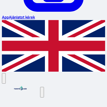
App
Ajánlatot kérek