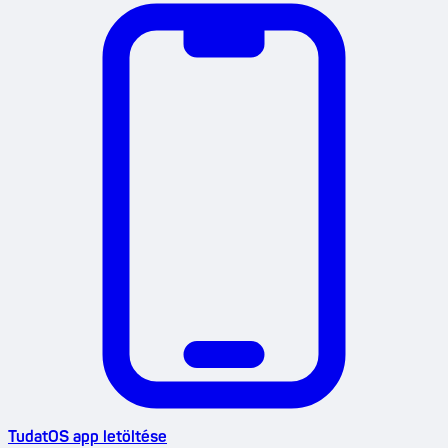
TudatOS app letöltése