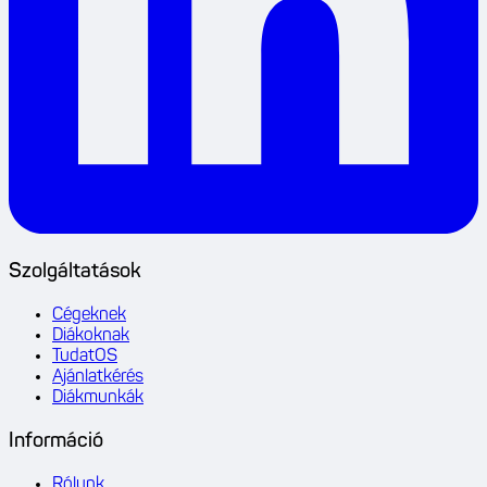
Szolgáltatások
Cégeknek
Diákoknak
TudatOS
Ajánlatkérés
Diákmunkák
Információ
Rólunk