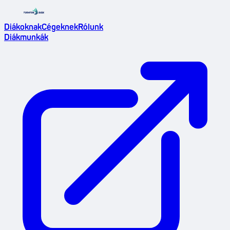
Diákoknak
Cégeknek
Rólunk
Diákmunkák