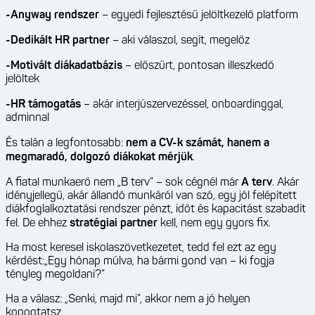
-Anyway rendszer
– egyedi fejlesztésű jelöltkezelő platform
-Dedikált HR partner
– aki válaszol, segít, megelőz
-Motivált diákadatbázis
– előszűrt, pontosan illeszkedő
jelöltek
-HR támogatás
– akár interjúszervezéssel, onboardinggal,
adminnal
És talán a legfontosabb:
nem a CV-k számát, hanem a
megmaradó, dolgozó diákokat mérjük
.
A fiatal munkaerő nem „B terv” – sok cégnél már
A terv
. Akár
idényjellegű, akár állandó munkáról van szó, egy jól felépített
diákfoglalkoztatási rendszer pénzt, időt és kapacitást szabadít
fel. De ehhez
stratégiai partner
kell, nem egy gyors fix.
Ha most keresel iskolaszövetkezetet, tedd fel ezt az egy
kérdést:„Egy hónap múlva, ha bármi gond van – ki fogja
tényleg megoldani?”
Ha a válasz: „Senki, majd mi”, akkor nem a jó helyen
kopogtatsz.