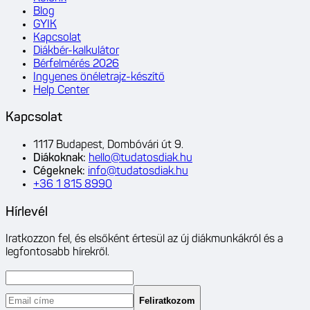
Blog
GYIK
Kapcsolat
Diákbér-kalkulátor
Bérfelmérés 2026
Ingyenes önéletrajz-készítő
Help Center
Kapcsolat
1117 Budapest, Dombóvári út 9.
Diákoknak
:
hello@tudatosdiak.hu
Cégeknek
:
info@tudatosdiak.hu
+36 1 815 8990
Hírlevél
Iratkozzon fel, és elsőként értesül az új diákmunkákról és a
legfontosabb hírekről.
Feliratkozom