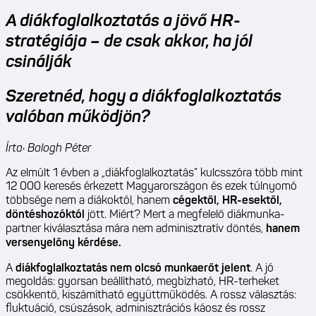
A diákfoglalkoztatás a jövő HR-
stratégiája – de csak akkor, ha jól
csinálják
Szeretnéd, hogy a diákfoglalkoztatás
valóban működjön?
Írta: Balogh Péter
Az elmúlt 1 évben a „diákfoglalkoztatás” kulcsszóra több mint
12 000 keresés érkezett Magyarországon és ezek túlnyomó
többsége nem a diákoktól, hanem
cégektől, HR-esektől,
döntéshozóktól
jött. Miért? Mert a megfelelő diákmunka-
partner kiválasztása mára nem adminisztratív döntés,
hanem
versenyelőny kérdése.
A
diákfoglalkoztatás nem olcsó munkaerőt jelent
. A jó
megoldás: gyorsan beállítható, megbízható, HR-terheket
csökkentő, kiszámítható együttműködés. A rossz választás:
fluktuáció, csúszások, adminisztrációs káosz és rossz