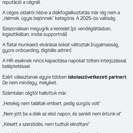
reputáció a cégnél.
A céges oldalról nézve a diákfoglalkoztatás már rég nem a
„ráérnek, úgyis bejönnek” kategória. A 2025-ös valóság:
Szezonálisan megugrik a kereslet (pl. vendéglátásban,
logisztikában, irodai supportnál)
A fiatal munkaerő elvárásai sokat változtak (rugalmasság,
gyors onboarding, digitális admin)
A HR-eseknek nincs kapacitása napokat tölteni interjúzással,
beléptetéssel
Ezért választanak egyre többen
iskolaszövetkezeti partnert
.
De nem mindegy, melyiket.
Számtalan cégtől hallottuk már:
„Hetekig nem találtak embert, pedig sürgős volt”
„Nem jött be a diák az első napon, és senkit nem értünk el”
„Késett a szerződés, nem tudtuk elindítani”