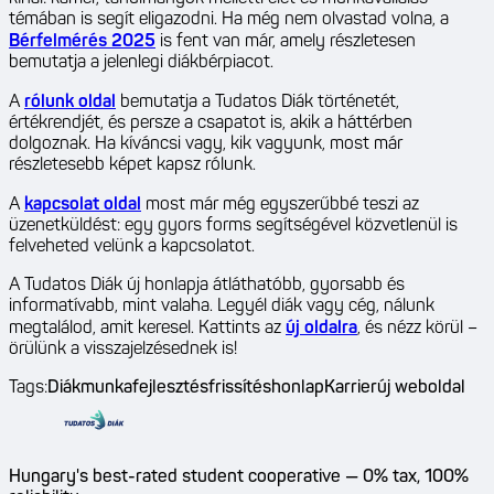
témában is segít eligazodni. Ha még nem olvastad volna, a
Bérfelmérés 2025
is fent van már, amely részletesen
bemutatja a jelenlegi diákbérpiacot.
A
rólunk oldal
bemutatja a Tudatos Diák történetét,
értékrendjét, és persze a csapatot is, akik a háttérben
dolgoznak. Ha kíváncsi vagy, kik vagyunk, most már
részletesebb képet kapsz rólunk.
A
kapcsolat oldal
most már még egyszerűbbé teszi az
üzenetküldést: egy gyors forms segítségével közvetlenül is
felveheted velünk a kapcsolatot.
A Tudatos Diák új honlapja átláthatóbb, gyorsabb és
informatívabb, mint valaha. Legyél diák vagy cég, nálunk
megtalálod, amit keresel. Kattints az
új oldalra
, és nézz körül –
örülünk a visszajelzésednek is!
Tags:
Diákmunka
fejlesztés
frissítés
honlap
Karrier
új weboldal
Hungary's best-rated student cooperative — 0% tax, 100%