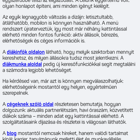
egyszerűbbé teszi az eligazodást. A célunk egyértelmű volt:
olyan honlapot építeni, ami minden igényt kielégít.
Az egyik legnagyobb változás a dizájn: letisztultabb,
átláthatóbb, mobilon is könnyen használható. A menü
rendszert újraterveztük, így most már néhány kattintással
elérhető minden fontos funkció: aktív állások, bérezés,
elérhetőségek és céges információk is.
A
diákinfók oldalon
látható, hogy melyik szektorban mennyit
kereshetsz, és milyen állásokra tudsz most jelentkezni. A
diákmunka aloldal
pedig új keresőfunkciókkal segít megtalálni
a számodra legjobb lehetőséget.
Ha kérdésed van, már azt is könnyen megválaszolhatjuk:
elérhetőségeink mostantól egy helyen, egyértelműen
szerepelnek.
A
cégeknek szóló oldal
részletesen bemutatja, hogyan
dolgozunk: aktuális partnerlétszám, havi óraszám, közvetített
diákok száma – minden adat egy kattintással elérhető. A
szolgáltatásaink díjazása és részletei is világosan láthatók.
A
blog
mostantól nemcsak híreket, hanem valódi tartalmat
kínál: karrier, tanulmányok melletti élet és munkavállalás