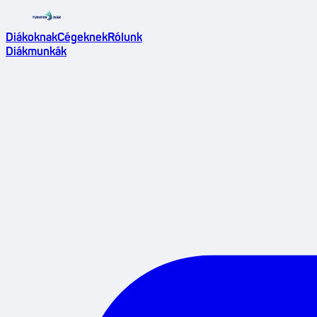
Diákoknak
Cégeknek
Rólunk
Diákmunkák