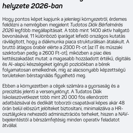
helyzete 2026-ban
Hogy pontos képet kapjunk a jelenlegi környezetről, érdemes
felidézni a nemrégiben megjelent
Tudatos Diák Bérfelmérés
2026
legfőbb megállapításait. A több mint 1400 aktív hallgató
bevonásával, 11 különböző iparágat lefedő országos kutatás
rávilágított, hogy a diákmunka piaca strukturálisan átalakult. A
bruttó átlagos órabér elérte a 2300 Ft-ot (az IT és műszaki
szektorban pedig a 2600 Ft-ot), miközben a piac éles
kettészakadást mutat: a magasabb hozzáadott értékű, digitális
és AI-alapú készségeket igénylő pozíciókban a bérek
folyamatosan emelkednek, míg az alacsonyabb képzettségű
területeken bérstagnálás figyelhető meg.
Ebben a környezetben a cégek számára a gyorsaság és a
precizitás jelenti a versenyelőnyt. A Tudatos Diák
Iskolaszövetkezet több mint 20 000 fős ellenőrzött
adatbázisával és dedikált toborzói csapatával képes akár 48
órán belül előszűrt jelölteket biztosítani, minimalizálva a HR-
osztályokra nehezedő adminisztrációs terheket, hiszen a NAV-
bejelentéstől a bérszámfejtésig minden operatív feladatot
átvállal.