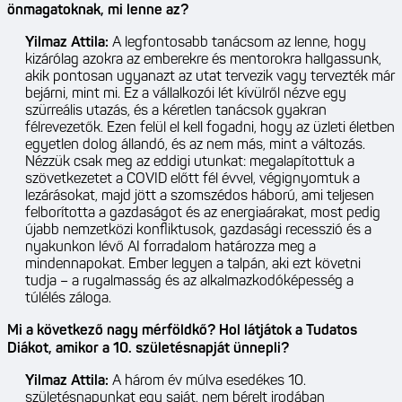
önmagatoknak, mi lenne az?
Yilmaz Attila:
A legfontosabb tanácsom az lenne, hogy
kizárólag azokra az emberekre és mentorokra hallgassunk,
akik pontosan ugyanazt az utat tervezik vagy tervezték már
bejárni, mint mi. Ez a vállalkozói lét kívülről nézve egy
szürreális utazás, és a kéretlen tanácsok gyakran
félrevezetők. Ezen felül el kell fogadni, hogy az üzleti életben
egyetlen dolog állandó, és az nem más, mint a változás.
Nézzük csak meg az eddigi utunkat: megalapítottuk a
szövetkezetet a COVID előtt fél évvel, végignyomtuk a
lezárásokat, majd jött a szomszédos háború, ami teljesen
felborította a gazdaságot és az energiaárakat, most pedig
újabb nemzetközi konfliktusok, gazdasági recesszió és a
nyakunkon lévő AI forradalom határozza meg a
mindennapokat. Ember legyen a talpán, aki ezt követni
tudja – a rugalmasság és az alkalmazkodóképesség a
túlélés záloga.
Mi a következő nagy mérföldkő? Hol látjátok a Tudatos
Diákot, amikor a 10. születésnapját ünnepli?
Yilmaz Attila:
A három év múlva esedékes 10.
születésnapunkat egy saját, nem bérelt irodában