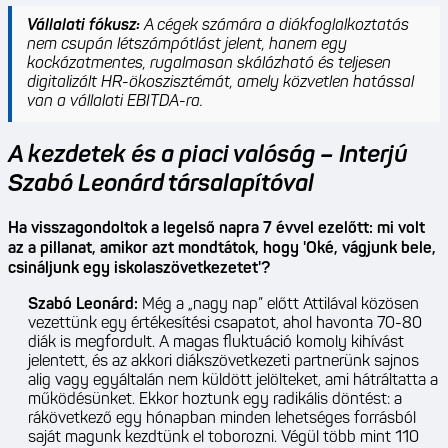
Vállalati fókusz:
A cégek számára a diákfoglalkoztatás
nem csupán létszámpótlást jelent, hanem egy
kockázatmentes, rugalmasan skálázható és teljesen
digitalizált HR-ökoszisztémát, amely közvetlen hatással
van a vállalati EBITDA-ra.
A kezdetek és a piaci valóság – Interjú
Szabó Leonárd társalapítóval
Ha visszagondoltok a legelső napra 7 évvel ezelőtt: mi volt
az a pillanat, amikor azt mondtátok, hogy 'Oké, vágjunk bele,
csináljunk egy iskolaszövetkezetet'?
Szabó Leonárd:
Még a „nagy nap” előtt Attilával közösen
vezettünk egy értékesítési csapatot, ahol havonta 70-80
diák is megfordult. A magas fluktuáció komoly kihívást
jelentett, és az akkori diákszövetkezeti partnerünk sajnos
alig vagy egyáltalán nem küldött jelölteket, ami hátráltatta a
működésünket. Ekkor hoztunk egy radikális döntést: a
rákövetkező egy hónapban minden lehetséges forrásból
saját magunk kezdtünk el toborozni. Végül több mint 110