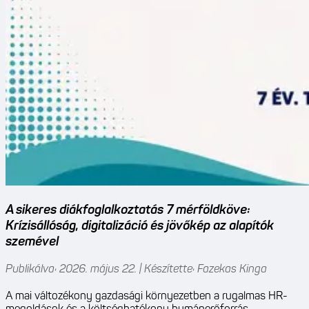
A sikeres diákfoglalkoztatás 7 mérföldköve:
Krízisállóság, digitalizáció és jövőkép az alapítók
szemével
Publikálva: 2026. május 22. | Készítette: Fazekas Kinga
A mai változékony gazdasági környezetben a rugalmas HR-