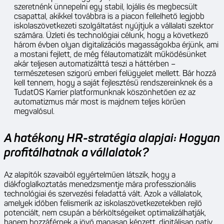
szeretnénk ünnepelni egy stabil, lojális és megbecsült
csapattal, akikkel továbbra is a piacon fellelhető legjobb
iskolaszövetkezeti szolgáltatást nyújtjuk a vállalati szektor
számára. Üzleti és technológiai célunk, hogy a következő
három évben olyan digitalizációs magasságokba érjünk, ami
a mostani fejlett, de még félautomatizált működésünket
akár teljesen automatizálttá teszi a háttérben –
természetesen szigorú emberi felügyelet mellett. Bár hozzá
kell tennem, hogy a saját fejlesztésű rendszereinknek és a
TudatOS Karrier platformunknak köszönhetően ez az
automatizmus már most is majdnem teljes körűen
megvalósul.
A hatékony HR-stratégia alapjai: Hogyan
profitálhatnak a vállalatok?
Az alapítók szavaiból egyértelműen látszik, hogy a
diákfoglalkoztatás menedzsmentje mára professzionális
technológiai és szervezési feladattá vált. Azok a vállalatok,
amelyek időben felismerik az iskolaszövetkezetekben rejlő
potenciált, nem csupán a bérköltségeiket optimalizálhatják,
hanem hozzáférnek a jövő magasan képzett, digitálisan natív