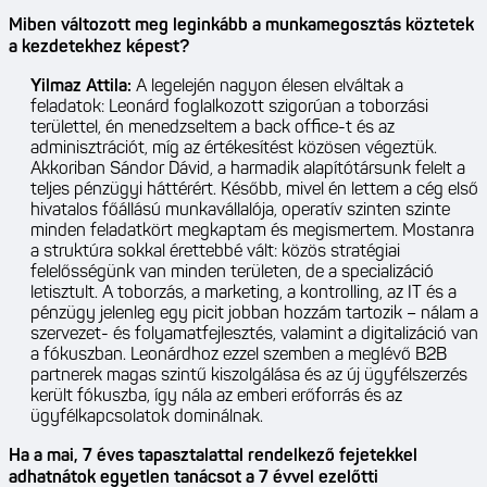
Miben változott meg leginkább a munkamegosztás köztetek
a kezdetekhez képest?
Yilmaz Attila:
A legelején nagyon élesen elváltak a
feladatok: Leonárd foglalkozott szigorúan a toborzási
területtel, én menedzseltem a back office-t és az
adminisztrációt, míg az értékesítést közösen végeztük.
Akkoriban Sándor Dávid, a harmadik alapítótársunk felelt a
teljes pénzügyi háttérért. Később, mivel én lettem a cég első
hivatalos főállású munkavállalója, operatív szinten szinte
minden feladatkört megkaptam és megismertem. Mostanra
a struktúra sokkal érettebbé vált: közös stratégiai
felelősségünk van minden területen, de a specializáció
letisztult. A toborzás, a marketing, a kontrolling, az IT és a
pénzügy jelenleg egy picit jobban hozzám tartozik – nálam a
szervezet- és folyamatfejlesztés, valamint a digitalizáció van
a fókuszban. Leonárdhoz ezzel szemben a meglévő B2B
partnerek magas szintű kiszolgálása és az új ügyfélszerzés
került fókuszba, így nála az emberi erőforrás és az
ügyfélkapcsolatok dominálnak.
Ha a mai, 7 éves tapasztalattal rendelkező fejetekkel
adhatnátok egyetlen tanácsot a 7 évvel ezelőtti