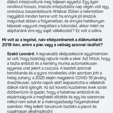
diákot interjúvoltunk meg teljesen egyedül. Egy ilyen
rendkívül hosszú, intenzív interjúztatós nap végén volt egy
ominózus összenézésünk Attilával. Ebben a tekintetben
nagyjából minden benne volt: ha ennyire jól érezzük
magunkat ebben a folyamatban, és ennyire hatékonyan
képesek vagyunk megoldani a toborzást, akkor miért ne
alapítanánk erre egy saját vállalkozást? Ez volt a szikra.
Mi volt az a legelső, naiv elképzelésetek a diákmunkáról
2019-ben, amire a piac vagy a valóság azonnal rácáfolt?
Szabó Leonárd:
A legnaivabb elképzelésünk egyértelműen
az volt, hogy kizárólag rajtunk múlik a siker. Azt hittük, hogy
a tiszta ambíció és a kemény munka automatikusan
egyenes utat jelent a csúcsra. A kezdeti azonnali
berobbanás és a gyors növekedés után azonban jött a
hideg zuhany: a 2020 elején megjelenő COVID-19 járvány
drasztikusan, szinte napok alatt leapasztotta a vállalatok
diákok iránti igényét. Az ezt követő küzdelmes évek során
döbbentünk rá igazán, hogy a hatalmas ambíciónk és
elszántságunk a megfelelő időzítés és egy kis szerencse
nélkül nem sokat ér a makrogazdasági folyamatokkal
szemben. Meg kellett tanulnunk tisztelni a piacot és
rugalmasan alkalmazkodni.