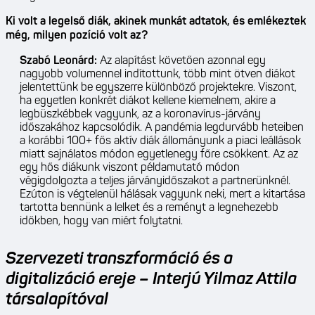
Ki volt a legelső diák, akinek munkát adtatok, és emlékeztek
még, milyen pozíció volt az?
Szabó Leonárd:
Az alapítást követően azonnal egy
nagyobb volumennel indítottunk, több mint ötven diákot
jelentettünk be egyszerre különböző projektekre. Viszont,
ha egyetlen konkrét diákot kellene kiemelnem, akire a
legbüszkébbek vagyunk, az a koronavírus-járvány
időszakához kapcsolódik. A pandémia legdurvább heteiben
a korábbi 100+ fős aktív diák állományunk a piaci leállások
miatt sajnálatos módon egyetlenegy főre csökkent. Az az
egy hős diákunk viszont példamutató módon
végigdolgozta a teljes járványidőszakot a partnerünknél.
Ezúton is végtelenül hálásak vagyunk neki, mert a kitartása
tartotta bennünk a lelket és a reményt a legnehezebb
időkben, hogy van miért folytatni.
Szervezeti transzformáció és a
digitalizáció ereje – Interjú Yilmaz Attila
társalapítóval