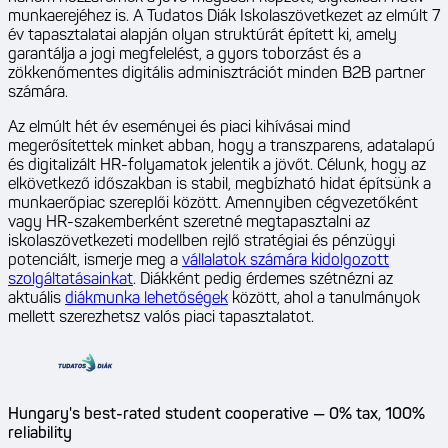
munkaerejéhez is. A Tudatos Diák Iskolaszövetkezet az elmúlt 7
év tapasztalatai alapján olyan struktúrát épített ki, amely
garantálja a jogi megfelelést, a gyors toborzást és a
zökkenőmentes digitális adminisztrációt minden B2B partner
számára.
Az elmúlt hét év eseményei és piaci kihívásai mind
megerősítettek minket abban, hogy a transzparens, adatalapú
és digitalizált HR-folyamatok jelentik a jövőt. Célunk, hogy az
elkövetkező időszakban is stabil, megbízható hidat építsünk a
munkaerőpiac szereplői között. Amennyiben cégvezetőként
vagy HR-szakemberként szeretné megtapasztalni az
iskolaszövetkezeti modellben rejlő stratégiai és pénzügyi
potenciált, ismerje meg a
vállalatok számára kidolgozott
szolgáltatásainkat
. Diákként pedig érdemes szétnézni az
aktuális
diákmunka lehetőségek
között, ahol a tanulmányok
mellett szerezhetsz valós piaci tapasztalatot.
Hungary's best-rated student cooperative — 0% tax, 100%
reliability