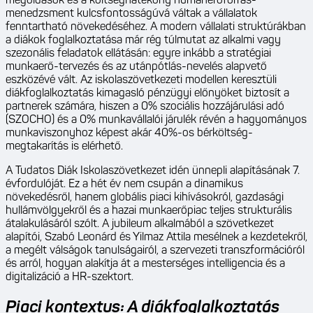
megoldások és a költséghatékony humánerőforrás-
menedzsment kulcsfontosságúvá váltak a vállalatok
fenntartható növekedéséhez. A modern vállalati struktúrákban
a diákok foglalkoztatása már rég túlmutat az alkalmi vagy
szezonális feladatok ellátásán: egyre inkább a stratégiai
munkaerő-tervezés és az utánpótlás-nevelés alapvető
eszközévé vált. Az iskolaszövetkezeti modellen keresztüli
diákfoglalkoztatás kimagasló pénzügyi előnyöket biztosít a
partnerek számára, hiszen a 0% szociális hozzájárulási adó
(SZOCHO) és a 0% munkavállalói járulék révén a hagyományos
munkaviszonyhoz képest akár 40%-os bérköltség-
megtakarítás is elérhető.
A Tudatos Diák Iskolaszövetkezet idén ünnepli alapításának 7.
évfordulóját. Ez a hét év nem csupán a dinamikus
növekedésről, hanem globális piaci kihívásokról, gazdasági
hullámvölgyekről és a hazai munkaerőpiac teljes strukturális
átalakulásáról szólt. A jubileum alkalmából a szövetkezet
alapítói, Szabó Leonárd és Yilmaz Attila mesélnek a kezdetekről,
a megélt válságok tanulságairól, a szervezeti transzformációról
és arról, hogyan alakítja át a mesterséges intelligencia és a
digitalizáció a HR-szektort.
Piaci kontextus: A diákfoglalkoztatás