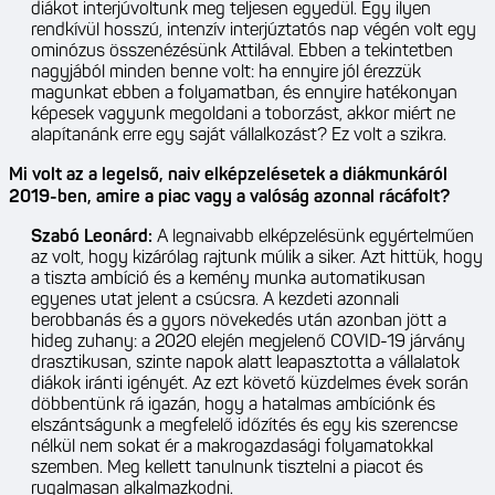
diákot interjúvoltunk meg teljesen egyedül. Egy ilyen
rendkívül hosszú, intenzív interjúztatós nap végén volt egy
ominózus összenézésünk Attilával. Ebben a tekintetben
nagyjából minden benne volt: ha ennyire jól érezzük
magunkat ebben a folyamatban, és ennyire hatékonyan
képesek vagyunk megoldani a toborzást, akkor miért ne
alapítanánk erre egy saját vállalkozást? Ez volt a szikra.
Mi volt az a legelső, naiv elképzelésetek a diákmunkáról
2019-ben, amire a piac vagy a valóság azonnal rácáfolt?
Szabó Leonárd:
A legnaivabb elképzelésünk egyértelműen
az volt, hogy kizárólag rajtunk múlik a siker. Azt hittük, hogy
a tiszta ambíció és a kemény munka automatikusan
egyenes utat jelent a csúcsra. A kezdeti azonnali
berobbanás és a gyors növekedés után azonban jött a
hideg zuhany: a 2020 elején megjelenő COVID-19 járvány
drasztikusan, szinte napok alatt leapasztotta a vállalatok
diákok iránti igényét. Az ezt követő küzdelmes évek során
döbbentünk rá igazán, hogy a hatalmas ambíciónk és
elszántságunk a megfelelő időzítés és egy kis szerencse
nélkül nem sokat ér a makrogazdasági folyamatokkal
szemben. Meg kellett tanulnunk tisztelni a piacot és
rugalmasan alkalmazkodni.