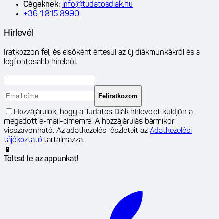
Cégeknek
:
info@tudatosdiak.hu
+36 1 815 8990
Hírlevél
Iratkozzon fel, és elsőként értesül az új diákmunkákról és a
legfontosabb hírekről.
Feliratkozom
Hozzájárulok, hogy a Tudatos Diák hírlevelet küldjön a
megadott e-mail-címemre. A hozzájárulás bármikor
visszavonható. Az adatkezelés részleteit az
Adatkezelési
tájékoztató
tartalmazza.
📱
Töltsd le az appunkat!