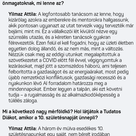
önmagatoknak, mi lenne az?
Yilmaz Attila:
A legfontosabb tanácsom az lenne, hogy
kizárólag azokra az emberekre és mentorokra hallgassunk,
akik pontosan ugyanazt az utat tervezik vagy tervezték már
bejárni, mint mi. Ez a vállalkozói lét kívülről nézve egy
szürreális utazás, és a kéretlen tanácsok gyakran
félrevezetők. Ezen felül el kell fogadni, hogy az üzleti életben
egyetlen dolog állandó, és az nem más, mint a változás.
Nézzük csak meg az eddigi utunkat: megalapítottuk a
szövetkezetet a COVID előtt fél évvel, végignyomtuk a
lezárásokat, majd jött a szomszédos háború, ami teljesen
felborította a gazdaságot és az energiaárakat, most pedig
újabb nemzetközi konfliktusok, gazdasági recesszió és a
nyakunkon lévő AI forradalom határozza meg a
mindennapokat. Ember legyen a talpán, aki ezt követni
tudja – a rugalmasság és az alkalmazkodóképesség a
túlélés záloga.
Mi a következő nagy mérföldkő? Hol látjátok a Tudatos
Diákot, amikor a 10. születésnapját ünnepli?
Yilmaz Attila:
A három év múlva esedékes 10.
születésnapunkat egy saját, nem bérelt irodában