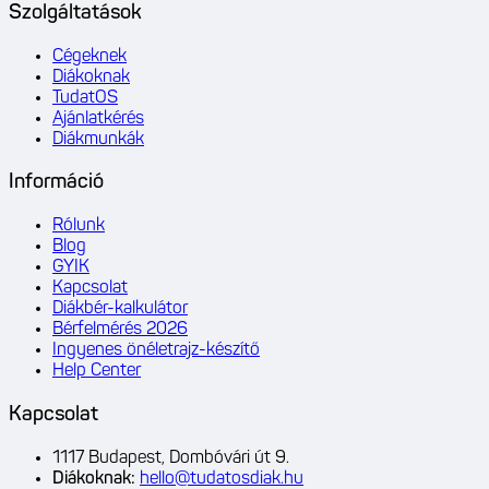
Szolgáltatások
Cégeknek
Diákoknak
TudatOS
Ajánlatkérés
Diákmunkák
Információ
Rólunk
Blog
GYIK
Kapcsolat
Diákbér-kalkulátor
Bérfelmérés 2026
Ingyenes önéletrajz-készítő
Help Center
Kapcsolat
1117 Budapest, Dombóvári út 9.
Diákoknak
:
hello@tudatosdiak.hu