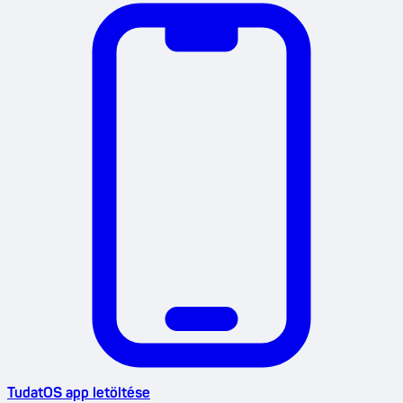
TudatOS app letöltése