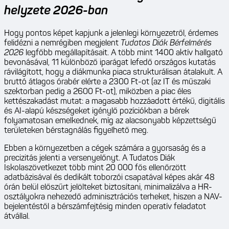
helyzete 2026-ban
Hogy pontos képet kapjunk a jelenlegi környezetről, érdemes
felidézni a nemrégiben megjelent
Tudatos Diák Bérfelmérés
2026
legfőbb megállapításait. A több mint 1400 aktív hallgató
bevonásával, 11 különböző iparágat lefedő országos kutatás
rávilágított, hogy a diákmunka piaca strukturálisan átalakult. A
bruttó átlagos órabér elérte a 2300 Ft-ot (az IT és műszaki
szektorban pedig a 2600 Ft-ot), miközben a piac éles
kettészakadást mutat: a magasabb hozzáadott értékű, digitális
és AI-alapú készségeket igénylő pozíciókban a bérek
folyamatosan emelkednek, míg az alacsonyabb képzettségű
területeken bérstagnálás figyelhető meg.
Ebben a környezetben a cégek számára a gyorsaság és a
precizitás jelenti a versenyelőnyt. A Tudatos Diák
Iskolaszövetkezet több mint 20 000 fős ellenőrzött
adatbázisával és dedikált toborzói csapatával képes akár 48
órán belül előszűrt jelölteket biztosítani, minimalizálva a HR-
osztályokra nehezedő adminisztrációs terheket, hiszen a NAV-
bejelentéstől a bérszámfejtésig minden operatív feladatot
átvállal.