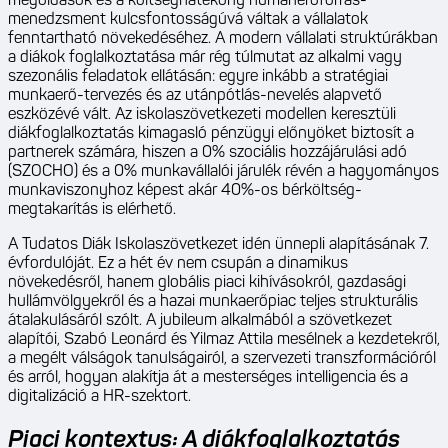
megoldások és a költséghatékony humánerőforrás-
menedzsment kulcsfontosságúvá váltak a vállalatok
fenntartható növekedéséhez. A modern vállalati struktúrákban
a diákok foglalkoztatása már rég túlmutat az alkalmi vagy
szezonális feladatok ellátásán: egyre inkább a stratégiai
munkaerő-tervezés és az utánpótlás-nevelés alapvető
eszközévé vált. Az iskolaszövetkezeti modellen keresztüli
diákfoglalkoztatás kimagasló pénzügyi előnyöket biztosít a
partnerek számára, hiszen a 0% szociális hozzájárulási adó
(SZOCHO) és a 0% munkavállalói járulék révén a hagyományos
munkaviszonyhoz képest akár 40%-os bérköltség-
megtakarítás is elérhető.
A Tudatos Diák Iskolaszövetkezet idén ünnepli alapításának 7.
évfordulóját. Ez a hét év nem csupán a dinamikus
növekedésről, hanem globális piaci kihívásokról, gazdasági
hullámvölgyekről és a hazai munkaerőpiac teljes strukturális
átalakulásáról szólt. A jubileum alkalmából a szövetkezet
alapítói, Szabó Leonárd és Yilmaz Attila mesélnek a kezdetekről,
a megélt válságok tanulságairól, a szervezeti transzformációról
és arról, hogyan alakítja át a mesterséges intelligencia és a
digitalizáció a HR-szektort.
Piaci kontextus: A diákfoglalkoztatás