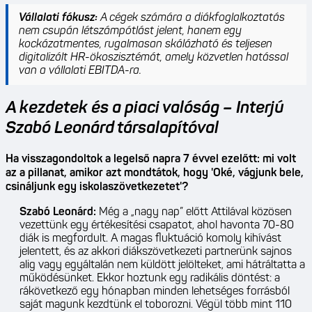
Vállalati fókusz:
A cégek számára a diákfoglalkoztatás
nem csupán létszámpótlást jelent, hanem egy
kockázatmentes, rugalmasan skálázható és teljesen
digitalizált HR-ökoszisztémát, amely közvetlen hatással
van a vállalati EBITDA-ra.
A kezdetek és a piaci valóság – Interjú
Szabó Leonárd társalapítóval
Ha visszagondoltok a legelső napra 7 évvel ezelőtt: mi volt
az a pillanat, amikor azt mondtátok, hogy 'Oké, vágjunk bele,
csináljunk egy iskolaszövetkezetet'?
Szabó Leonárd:
Még a „nagy nap” előtt Attilával közösen
vezettünk egy értékesítési csapatot, ahol havonta 70-80
diák is megfordult. A magas fluktuáció komoly kihívást
jelentett, és az akkori diákszövetkezeti partnerünk sajnos
alig vagy egyáltalán nem küldött jelölteket, ami hátráltatta a
működésünket. Ekkor hoztunk egy radikális döntést: a
rákövetkező egy hónapban minden lehetséges forrásból
saját magunk kezdtünk el toborozni. Végül több mint 110