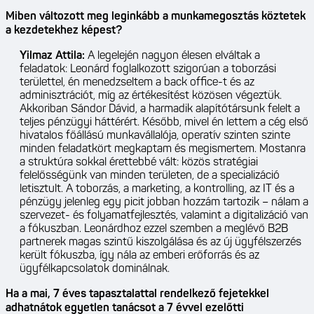
Miben változott meg leginkább a munkamegosztás köztetek
a kezdetekhez képest?
Yilmaz Attila:
A legelején nagyon élesen elváltak a
feladatok: Leonárd foglalkozott szigorúan a toborzási
területtel, én menedzseltem a back office-t és az
adminisztrációt, míg az értékesítést közösen végeztük.
Akkoriban Sándor Dávid, a harmadik alapítótársunk felelt a
teljes pénzügyi háttérért. Később, mivel én lettem a cég első
hivatalos főállású munkavállalója, operatív szinten szinte
minden feladatkört megkaptam és megismertem. Mostanra
a struktúra sokkal érettebbé vált: közös stratégiai
felelősségünk van minden területen, de a specializáció
letisztult. A toborzás, a marketing, a kontrolling, az IT és a
pénzügy jelenleg egy picit jobban hozzám tartozik – nálam a
szervezet- és folyamatfejlesztés, valamint a digitalizáció van
a fókuszban. Leonárdhoz ezzel szemben a meglévő B2B
partnerek magas szintű kiszolgálása és az új ügyfélszerzés
került fókuszba, így nála az emberi erőforrás és az
ügyfélkapcsolatok dominálnak.
Ha a mai, 7 éves tapasztalattal rendelkező fejetekkel
adhatnátok egyetlen tanácsot a 7 évvel ezelőtti