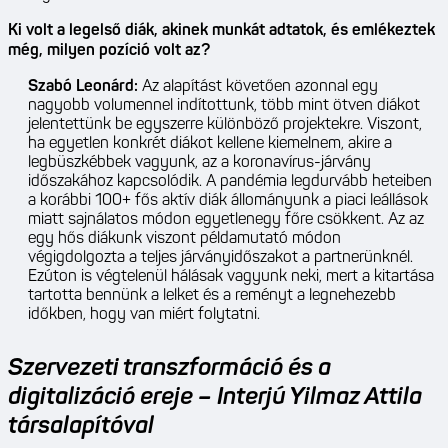
Ki volt a legelső diák, akinek munkát adtatok, és emlékeztek
még, milyen pozíció volt az?
Szabó Leonárd:
Az alapítást követően azonnal egy
nagyobb volumennel indítottunk, több mint ötven diákot
jelentettünk be egyszerre különböző projektekre. Viszont,
ha egyetlen konkrét diákot kellene kiemelnem, akire a
legbüszkébbek vagyunk, az a koronavírus-járvány
időszakához kapcsolódik. A pandémia legdurvább heteiben
a korábbi 100+ fős aktív diák állományunk a piaci leállások
miatt sajnálatos módon egyetlenegy főre csökkent. Az az
egy hős diákunk viszont példamutató módon
végigdolgozta a teljes járványidőszakot a partnerünknél.
Ezúton is végtelenül hálásak vagyunk neki, mert a kitartása
tartotta bennünk a lelket és a reményt a legnehezebb
időkben, hogy van miért folytatni.
Szervezeti transzformáció és a
digitalizáció ereje – Interjú Yilmaz Attila
társalapítóval