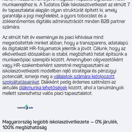
munkaerejéhez is. A Tudatos Diák Iskolaszövetkezet az elmúlt 7
év tapasztalatai alapján olyan struktúrát épített ki, amely
garantálja a jogi megfelelést, a gyors toborzást és a
zökkenőmentes digitális adminisztrációt minden B2B partner
számára.
Az elmúlt hét év eseményei és piaci kihívásai mind
megerősítettek minket abban, hogy a transzparens, adatalapú
és digitalizált HR-folyamatok jelentik a jövőt. Célunk, hogy az
elkövetkező időszakban is stabil, megbízható hidat építsünk a
munkaerőpiac szereplői között. Amennyiben cégvezetőként
vagy HR-szakemberként szeretné megtapasztalni az
iskolaszövetkezeti modellben rejlő stratégiai és pénzügyi
potenciált, ismerje meg a
vállalatok számára kidolgozott
szolgáltatásainkat
. Diákként pedig érdemes szétnézni az
aktuális
diákmunka lehetőségek
között, ahol a tanulmányok
mellett szerezhetsz valós piaci tapasztalatot.
Magyarország legjobb iskolaszövetkezete — 0% járulék,
100% megbízhatóság