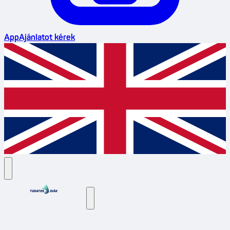
App
Ajánlatot kérek