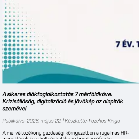
A sikeres diákfoglalkoztatás 7 mérföldköve:
Krízisállóság, digitalizáció és jövőkép az alapítók
szemével
Publikálva: 2026. május 22. | Készítette: Fazekas Kinga
A mai változékony gazdasági környezetben a rugalmas HR-