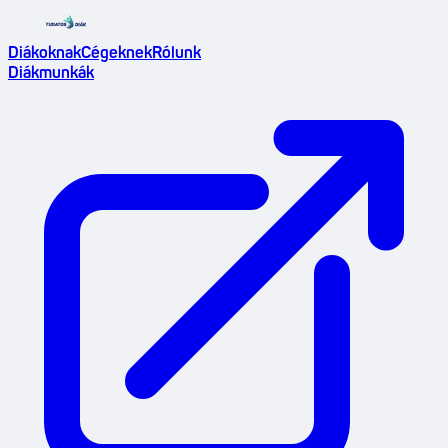
Diákoknak
Cégeknek
Rólunk
Diákmunkák