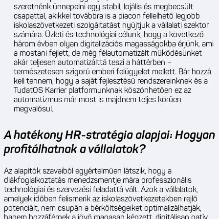
szeretnénk ünnepelni egy stabil, lojális és megbecsült
csapattal, akikkel továbbra is a piacon fellelhető legjobb
iskolaszövetkezeti szolgáltatást nyújtjuk a vállalati szektor
számára. Üzleti és technológiai célunk, hogy a következő
három évben olyan digitalizációs magasságokba érjünk, ami
a mostani fejlett, de még félautomatizált működésünket
akár teljesen automatizálttá teszi a háttérben –
természetesen szigorú emberi felügyelet mellett. Bár hozzá
kell tennem, hogy a saját fejlesztésű rendszereinknek és a
TudatOS Karrier platformunknak köszönhetően ez az
automatizmus már most is majdnem teljes körűen
megvalósul.
A hatékony HR-stratégia alapjai: Hogyan
profitálhatnak a vállalatok?
Az alapítók szavaiból egyértelműen látszik, hogy a
diákfoglalkoztatás menedzsmentje mára professzionális
technológiai és szervezési feladattá vált. Azok a vállalatok,
amelyek időben felismerik az iskolaszövetkezetekben rejlő
potenciált, nem csupán a bérköltségeiket optimalizálhatják,
hanem hozzáférnek a jövő magasan képzett, digitálisan natív