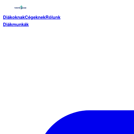
Diákoknak
Cégeknek
Rólunk
Diákmunkák