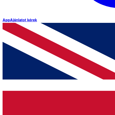
App
Ajánlatot kérek