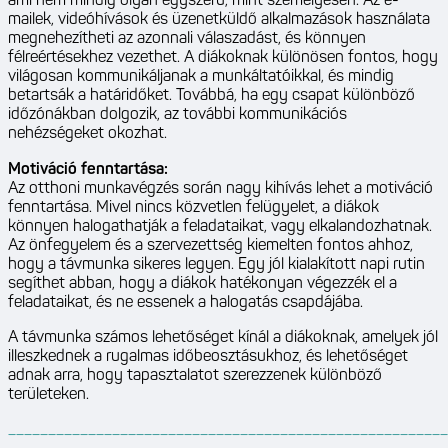
ami nem mindig olyan egyszerű, mint személyesen. Az e-
mailek, videóhívások és üzenetküldő alkalmazások használata
megnehezítheti az azonnali válaszadást, és könnyen
félreértésekhez vezethet. A diákoknak különösen fontos, hogy
világosan kommunikáljanak a munkáltatóikkal, és mindig
betartsák a határidőket. Továbbá, ha egy csapat különböző
időzónákban dolgozik, az további kommunikációs
nehézségeket okozhat.
Motiváció fenntartása:
Az otthoni munkavégzés során nagy kihívás lehet a motiváció
fenntartása. Mivel nincs közvetlen felügyelet, a diákok
könnyen halogathatják a feladataikat, vagy elkalandozhatnak.
Az önfegyelem és a szervezettség kiemelten fontos ahhoz,
hogy a távmunka sikeres legyen. Egy jól kialakított napi rutin
segíthet abban, hogy a diákok hatékonyan végezzék el a
feladataikat, és ne essenek a halogatás csapdájába.
A távmunka számos lehetőséget kínál a diákoknak, amelyek jól
illeszkednek a rugalmas időbeosztásukhoz, és lehetőséget
adnak arra, hogy tapasztalatot szerezzenek különböző
területeken.
_______________________________________________________