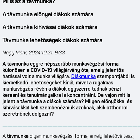
Mi is az a távmunka?
A távmunka előnyei diákok számára
A távmunka kihívásai diákok számára
Távmunka lehetőségek diákok számára
Nagy Márk, 2024.10.21. 9:33
A távmunka egyre népszerűbb munkavégzési forma,
különösen a COVID-19 világjárvány óta, amely jelentős
hatással volt a munka világára.
Diákmunka
szempontjából is
kiemelkedő lehetőségeket kínál, mivel a rugalmas
munkavégzés révén a diákok egyszerre tudnak pénzt
keresni és tanulmányaikra is koncentrálni. De vajon mit is
jelent a távmunka a diákok számára? Milyen előnyökkel és
kihívásokkal kell szembenézniük azoknak, akik otthonról
szeretnének dolgozni?
_______________________________________________________
A
távmunka
olyan munkavégzési forma, amely lehetővé teszi,