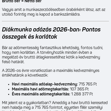
Bruttó bér = Nettó bér
Vagyis amit a munkaszerződésedben órabérként látsz, azt az
utolsó forintig meg is kapod a bankszámládra.
Diákmunka adózás 2026-ban: Pontos
összegek és korlátok
Bár az adómentesség fantasztikus lehetőség, fontos tudni,
hogy nem korlátlan. A törvényhozók minden évben a
megelőző év bruttó átlagkeresetéhez kötik a kedvezmény
felső határát.
A 2026-os évre vonatkozóan a maximális kedvezményes
értékhatárok a következők:
Havi maximális adóalap-kedvezmény:
715 765 Ft
Maximális havi adómegtakarítás:
107 365 Ft
Éves maximális adómegtakarítás:
1 288 377 Ft
Mit jelent ez a gyakorlatban? Ameddig a havi bruttó kereseted
nem haladja meg a 715 765 forintot, egyetlen fillér személyi