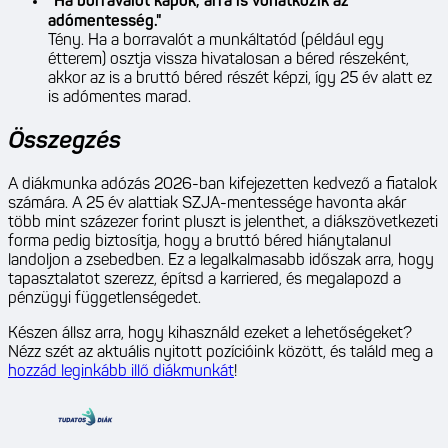
"Ha borravalót kapok, arra is vonatkozik az
adómentesség."
Tény. Ha a borravalót a munkáltatód (például egy
étterem) osztja vissza hivatalosan a béred részeként,
akkor az is a bruttó béred részét képzi, így 25 év alatt ez
is adómentes marad.
Összegzés
A diákmunka adózás 2026-ban kifejezetten kedvező a fiatalok
számára. A 25 év alattiak SZJA-mentessége havonta akár
több mint százezer forint pluszt is jelenthet, a diákszövetkezeti
forma pedig biztosítja, hogy a bruttó béred hiánytalanul
landoljon a zsebedben. Ez a legalkalmasabb időszak arra, hogy
tapasztalatot szerezz, építsd a karriered, és megalapozd a
pénzügyi függetlenségedet.
Készen állsz arra, hogy kihasználd ezeket a lehetőségeket?
Nézz szét az aktuális nyitott pozícióink között, és találd meg a
hozzád leginkább illő diákmunkát
!