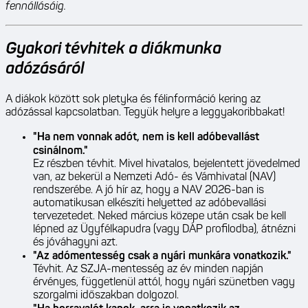
fennállásáig.
Gyakori tévhitek a diákmunka
adózásáról
A diákok között sok pletyka és félinformáció kering az
adózással kapcsolatban. Tegyük helyre a leggyakoribbakat!
"Ha nem vonnak adót, nem is kell adóbevallást
csinálnom."
Ez részben tévhit. Mivel hivatalos, bejelentett jövedelmed
van, az bekerül a Nemzeti Adó- és Vámhivatal (NAV)
rendszerébe. A jó hír az, hogy a NAV 2026-ban is
automatikusan elkészíti helyetted az adóbevallási
tervezetedet. Neked március közepe után csak be kell
lépned az Ügyfélkapudra (vagy DÁP profilodba), átnézni
és jóváhagyni azt.
"Az adómentesség csak a nyári munkára vonatkozik."
Tévhit. Az SZJA-mentesség az év minden napján
érvényes, függetlenül attól, hogy nyári szünetben vagy
szorgalmi időszakban dolgozol.