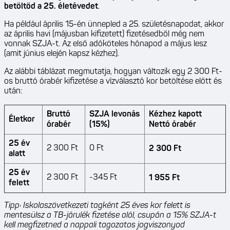
betöltöd a 25. életévedet
.
Ha például április 15-én ünnepled a 25. születésnapodat, akkor
az április havi (májusban kifizetett) fizetésedből még nem
vonnak SZJA-t. Az első adóköteles hónapod a május lesz
(amit június elején kapsz kézhez).
Az alábbi táblázat megmutatja, hogyan változik egy 2 300 Ft-
os bruttó órabér kifizetése a vízválasztó kor betöltése előtt és
után:
Bruttó
SZJA levonás
Kézhez kapott
Életkor
órabér
(15%)
Nettó órabér
25 év
2 300 Ft
0 Ft
2 300 Ft
alatt
25 év
2 300 Ft
-345 Ft
1 955 Ft
felett
Tipp: Iskolaszövetkezeti tagként 25 éves kor felett is
mentesülsz a TB-járulék fizetése alól, csupán a 15% SZJA-t
kell megfizetned a nappali tagozatos jogviszonyod