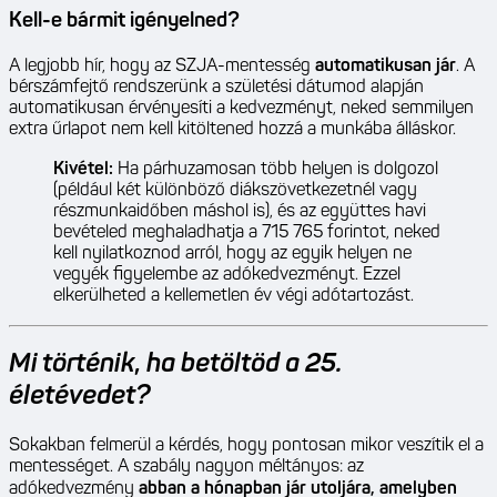
Kell-e bármit igényelned?
A legjobb hír, hogy az SZJA-mentesség
automatikusan jár
. A
bérszámfejtő rendszerünk a születési dátumod alapján
automatikusan érvényesíti a kedvezményt, neked semmilyen
extra űrlapot nem kell kitöltened hozzá a munkába álláskor.
Kivétel:
Ha párhuzamosan több helyen is dolgozol
(például két különböző diákszövetkezetnél vagy
részmunkaidőben máshol is), és az együttes havi
bevételed meghaladhatja a 715 765 forintot, neked
kell nyilatkoznod arról, hogy az egyik helyen ne
vegyék figyelembe az adókedvezményt. Ezzel
elkerülheted a kellemetlen év végi adótartozást.
Mi történik, ha betöltöd a 25.
életévedet?
Sokakban felmerül a kérdés, hogy pontosan mikor veszítik el a
mentességet. A szabály nagyon méltányos: az
adókedvezmény
abban a hónapban jár utoljára, amelyben