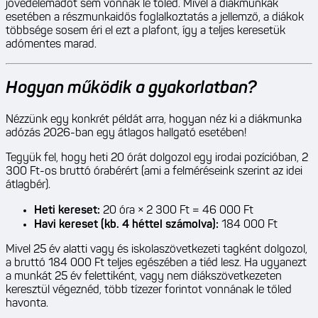
jövedelemadót sem vonnak le tőled. Mivel a diákmunkák
esetében a részmunkaidős foglalkoztatás a jellemző, a diákok
többsége sosem éri el ezt a plafont, így a teljes keresetük
adómentes marad.
Hogyan működik a gyakorlatban?
Nézzünk egy konkrét példát arra, hogyan néz ki a diákmunka
adózás 2026-ban egy átlagos hallgató esetében!
Tegyük fel, hogy heti 20 órát dolgozol egy irodai pozícióban, 2
300 Ft-os bruttó órabérért (ami a felméréseink szerint az idei
átlagbér).
Heti kereset:
20 óra × 2 300 Ft = 46 000 Ft
Havi kereset (kb. 4 héttel számolva):
184 000 Ft
Mivel 25 év alatti vagy és iskolaszövetkezeti tagként dolgozol,
a bruttó 184 000 Ft teljes egészében a tiéd lesz. Ha ugyanezt
a munkát 25 év felettiként, vagy nem diákszövetkezeten
keresztül végeznéd, több tízezer forintot vonnának le tőled
havonta.