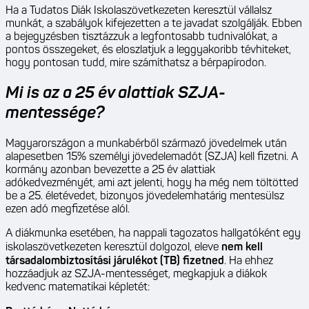
Ha a Tudatos Diák Iskolaszövetkezeten keresztül vállalsz
munkát, a szabályok kifejezetten a te javadat szolgálják. Ebben
a bejegyzésben tisztázzuk a legfontosabb tudnivalókat, a
pontos összegeket, és eloszlatjuk a leggyakoribb tévhiteket,
hogy pontosan tudd, mire számíthatsz a bérpapírodon.
Mi is az a 25 év alattiak SZJA-
mentessége?
Magyarországon a munkabérből származó jövedelmek után
alapesetben 15% személyi jövedelemadót (SZJA) kell fizetni. A
kormány azonban bevezette a 25 év alattiak
adókedvezményét, ami azt jelenti, hogy ha még nem töltötted
be a 25. életévedet, bizonyos jövedelemhatárig mentesülsz
ezen adó megfizetése alól.
A diákmunka esetében, ha nappali tagozatos hallgatóként egy
iskolaszövetkezeten keresztül dolgozol, eleve
nem kell
társadalombiztosítási járulékot (TB) fizetned
. Ha ehhez
hozzáadjuk az SZJA-mentességet, megkapjuk a diákok
kedvenc matematikai képletét: