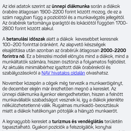
Az idei adatok szerint az
ünnepi diákmunka
során a diákok
órabére átlagosan 1900-2200 forint között mozog, de ez a
szám nagyban függ a pozíciótól és a munkavégzés jellegétől.
Az órabérek tartománya iparágtól és lokációtól függően 1700-
2800 forint között alakul.
A
betanulási időszak
alatt a diákok kevesebbet keresnek
100–200 forinttal óránként. Az alapvető készségek
elsajátítása után azonban az órabérük átlagosan
2000-2200
forintra
nő
. Ez a bérezési modell előnyös mind a diákok, mind a
munkáltatók számára, hiszen ösztönzi a folyamatos fejlődést.
Az aktuális minimálbérhez igazított diák órabérekről és
szabályozásokról a
NAV hivatalos oldalán
olvashatsz.
November közepén a cégek még tervezik a munkaerőigényt,
de december elején már érezhetően megnő a kereslet. Az
ünnepi diákmunka ilyenkor elengedhetetlen, hiszen a felnőtt
munkavállalók szabadságot vesznek ki, így a diákok jelenléte
nélkülözhetetlenné válik. Rugalmas munkaidő-beosztásuk
miatt a diákok hatékonyan pótolják a hiányzó munkaerőt.
A legnagyobb kereslet a
turizmus és vendéglátás
területén
tapasztalható. Gyakori pozíciók a felszolgálók, konyhai