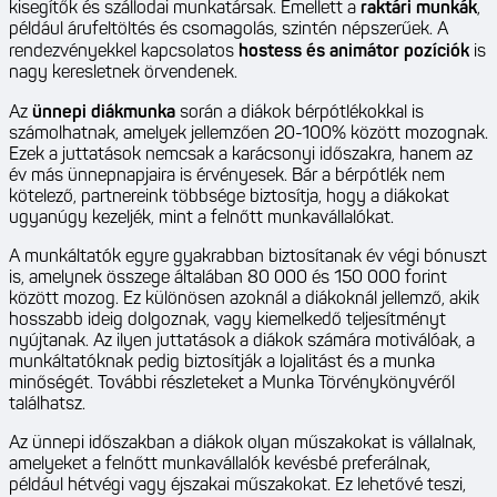
kisegítők és szállodai munkatársak. Emellett a
raktári munkák
,
például árufeltöltés és csomagolás, szintén népszerűek. A
rendezvényekkel kapcsolatos
hostess és animátor pozíciók
is
nagy keresletnek örvendenek.
Az
ünnepi diákmunka
során a diákok bérpótlékokkal is
számolhatnak, amelyek jellemzően 20-100% között mozognak.
Ezek a juttatások nemcsak a karácsonyi időszakra, hanem az
év más ünnepnapjaira is érvényesek. Bár a bérpótlék nem
kötelező, partnereink többsége biztosítja, hogy a diákokat
ugyanúgy kezeljék, mint a felnőtt munkavállalókat.
A munkáltatók egyre gyakrabban biztosítanak év végi bónuszt
is, amelynek összege általában 80 000 és 150 000 forint
között mozog. Ez különösen azoknál a diákoknál jellemző, akik
hosszabb ideig dolgoznak, vagy kiemelkedő teljesítményt
nyújtanak. Az ilyen juttatások a diákok számára motiválóak, a
munkáltatóknak pedig biztosítják a lojalitást és a munka
minőségét. További részleteket a
Munka Törvénykönyvéről
találhatsz.
Az ünnepi időszakban a diákok olyan műszakokat is vállalnak,
amelyeket a felnőtt munkavállalók kevésbé preferálnak,
például hétvégi vagy éjszakai műszakokat. Ez lehetővé teszi,