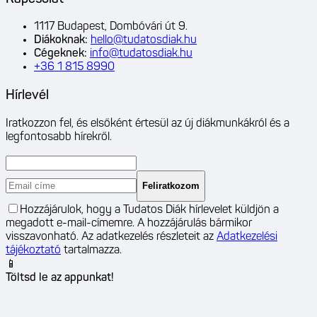
1117 Budapest, Dombóvári út 9.
Diákoknak
:
hello@tudatosdiak.hu
Cégeknek
:
info@tudatosdiak.hu
+36 1 815 8990
Hírlevél
Iratkozzon fel, és elsőként értesül az új diákmunkákról és a
legfontosabb hírekről.
Feliratkozom
Hozzájárulok, hogy a Tudatos Diák hírlevelet küldjön a
megadott e-mail-címemre. A hozzájárulás bármikor
visszavonható. Az adatkezelés részleteit az
Adatkezelési
tájékoztató
tartalmazza.
📱
Töltsd le az appunkat!