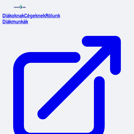
Diákoknak
Cégeknek
Rólunk
Diákmunkák