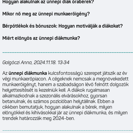
Hogyan alakulnak az ünnepi diák órabérek?
Mikor nő meg az ünnepi munkaerőigény?
Bérpótlékok és bónuszok: Hogyan motiválják a diákokat?
Miért előnyös az ünnepi diákmunka?
_______________________________________________________
Galgóczi Anna, 2024.11.18. 13:34
Az
ünnepi diákmunka
kulcsfontosságú szerepet játszik az év
végi munkaerőpiacon. A cégeknek nemcsak a megnövekedett
munkaerőigényt, hanem a szabadságon lévő felnőtt dolgozók
helyettesítését is kezelniük kell. A diákok rugalmasan
alkalmazkodnak a szezonális elvárásokhoz, gyorsan
betanulnak, és számos pozícióban helytállnak. Ebben a
cikkben bemutatjuk, hogyan alakulnak a bérek, milyen
előnyökkel és kihívásokkal jár az ünnepi diákmunka, és milyen
trendek határozzák meg 2024-ben.
_______________________________________________________