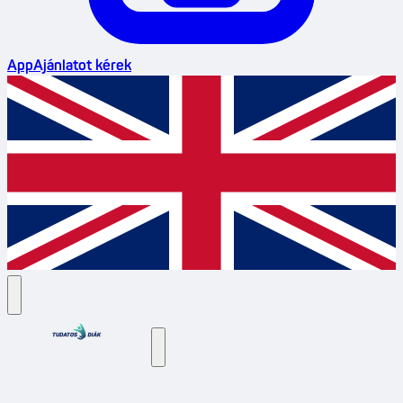
App
Ajánlatot kérek