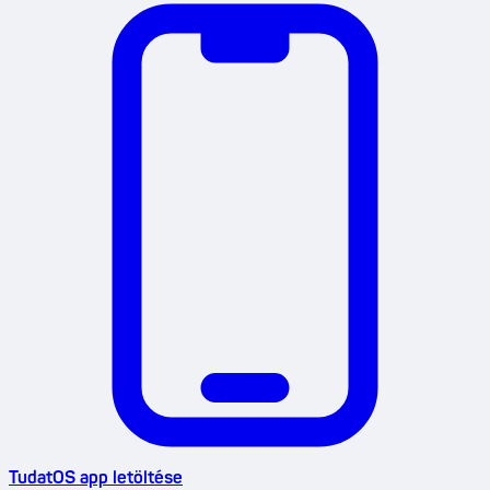
TudatOS app letöltése