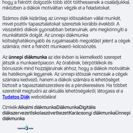
hogy a felnőtt dolgozók több időt tölthessenek a családjukkal,
miközben a diákok motiváltan végzik el a feladatokat.
Számos diák kizárólag az ünnepi időszakban vállal munkát,
mivel pozitív tapasztalatokat szereztek korábbi évekből. A
visszatérő diákok gyorsabban betanulnak, ami megkönnyíti a
munkáltatók dolgát. Az ünnepi diákmunka
költséghatékonyabb és rugalmasabb megoldást jelent a cégek
számára, mint a felnőtt munkaerő-kölcsönzés.
Az
ünnepi diákmunka
az idei évben is kiemelkedő szerepet
játszik a munkaerőpiacon. Az órabérek, bérpótlékok és
bónuszok mind hozzájárulnak ahhoz, hogy a diákok motiváltak
és hatékonyak legyenek. Az ünnepi időszak nemcsak a cégek
számára kedvező, hanem a diákok számára is lehetőséget
biztosít a tapasztalatszerzésre és a pénzkeresésre. Ha többet
szeretnél megtudni az aktuális lehetőségekről, látogass el a
Tudatos Diák
weboldalára!
Címkék:
Alkalmi diákmunka
Diákmunka
Digitális
diákszervezet
Iskolaszövetkezet
Karácsonyi diákmunka
Ünnepi
diákmunka