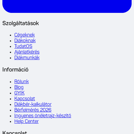
Szolgáltatások
Cégeknek
Diákoknak
TudatOS
Ajánlatkérés
Diákmunkák
Információ
Rólunk
Blog
GYIK
Kapcsolat
Diákbér-kalkulátor
Bérfelmérés 2026
Ingyenes önéletrajz-készítő
Help Center
Kapcsolat