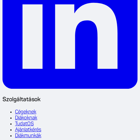
Szolgáltatások
Cégeknek
Diákoknak
TudatOS
Ajánlatkérés
Diákmunkák