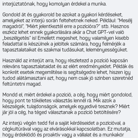
interjúztatónak, hogy komolyan érdekel a munka.
Gondold át és gyakorold be azokat a gyakori kérdéseket,
amelyeket az interjú során feltehetnek neked. Például: “Mesélj
magadról”, “Miért jelentkeztél erre a pozícióra?” stb. Hasznos
eszköz lehet ennek gyakorlására akár a Chat GPT-vel való
„beszélgetés” is! Emellett megeshet, hogy valamilyen kisebb
feladattal is készülnek a jelöltek számára, hogy felmérjék a
tapasztalataikat és szakmai tudásukat, leleményességüket.
Használd az interjút arra, hogy részletezd a pozíció kapcsán
releváns tapasztalataidat és az elért eredményeidet. Példák és
konkrét esetek megemlítése is segítségedre lehet, hiszen így
tudod alátámasztani azt, hogy nem csak jó színben szeretnéd
feltűntetni magad.
Mondd el, miért érdekel a pozíció, a cég, hogy miért gondolod,
hogy pont te tökéletes választás lennél rá. Mik azok a
készségek, tulajdonságok, amelyek egyedivé tesznek? Miért
jár jól a cég, ha téged választanak a pozíció betöltésére?
Az interjú végén tedd fel a saját kérdéseidet a pozícióval, a
cégkultúrával vagy az elvárásokkal kapcsolatban. Ez mutatja,
hogy érdeklődő és proaktív vagy a vállalat és a munkakör