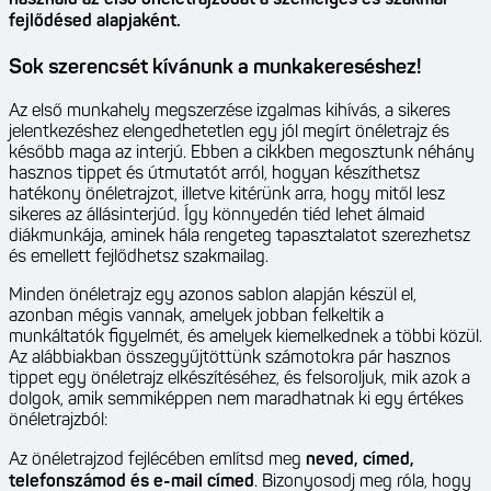
fejlődésed alapjaként.
Sok szerencsét kívánunk a munkakereséshez!
Az első munkahely megszerzése izgalmas kihívás, a sikeres
jelentkezéshez elengedhetetlen egy jól megírt önéletrajz és
később maga az interjú. Ebben a cikkben megosztunk néhány
hasznos tippet és útmutatót arról, hogyan készíthetsz
hatékony önéletrajzot, illetve kitérünk arra, hogy mitől lesz
sikeres az állásinterjúd. Így könnyedén tiéd lehet álmaid
diákmunkája, aminek hála rengeteg tapasztalatot szerezhetsz
és emellett fejlődhetsz szakmailag.
Minden önéletrajz egy azonos sablon alapján készül el,
azonban mégis vannak, amelyek jobban felkeltik a
munkáltatók figyelmét, és amelyek kiemelkednek a többi közül.
Az alábbiakban összegyűjtöttünk számotokra pár hasznos
tippet egy önéletrajz elkészítéséhez, és felsoroljuk, mik azok a
dolgok, amik semmiképpen nem maradhatnak ki egy értékes
önéletrajzból:
Az önéletrajzod fejlécében említsd meg
neved, címed,
telefonszámod és e-mail címed
. Bizonyosodj meg róla, hogy