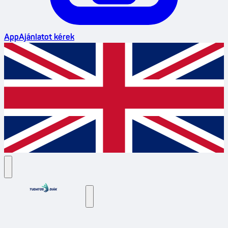
App
Ajánlatot kérek