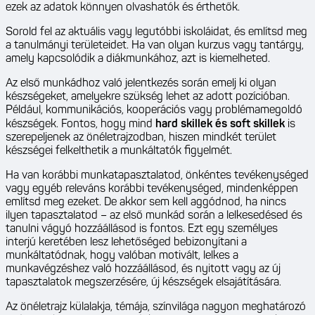
ezek az adatok könnyen olvashatók és érthetők.
Sorold fel az aktuális vagy legutóbbi iskoláidat, és említsd meg
a tanulmányi területeidet. Ha van olyan kurzus vagy tantárgy,
amely kapcsolódik a diákmunkához, azt is kiemelheted.
Az első munkádhoz való jelentkezés során emelj ki olyan
készségeket, amelyekre szükség lehet az adott pozícióban.
Például, kommunikációs, kooperációs vagy problémamegoldó
készségek. Fontos, hogy mind
hard skillek és soft skillek
is
szerepeljenek az önéletrajzodban, hiszen mindkét terület
készségei felkelthetik a munkáltatók figyelmét.
Ha van korábbi munkatapasztalatod, önkéntes tevékenységed
vagy egyéb releváns korábbi tevékenységed, mindenképpen
említsd meg ezeket. De akkor sem kell aggódnod, ha nincs
ilyen tapasztalatod – az első munkád során a lelkesedésed és
tanulni vágyó hozzáállásod is fontos. Ezt egy személyes
interjú keretében lesz lehetőséged bebizonyítani a
munkáltatódnak, hogy valóban motivált, lelkes a
munkavégzéshez való hozzáállásod, és nyitott vagy az új
tapasztalatok megszerzésére, új készségek elsajátítására.
Az önéletrajz külalakja, témája, színvilága nagyon meghatározó