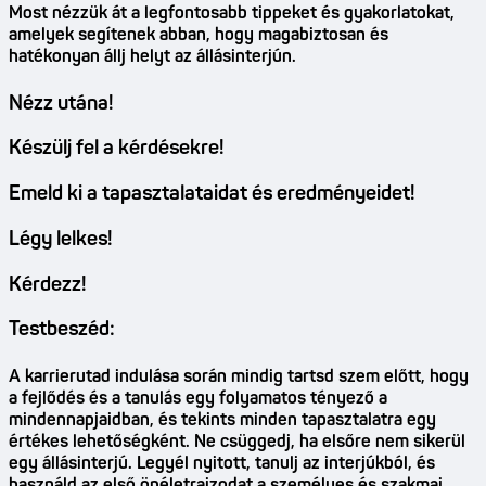
Most nézzük át a legfontosabb tippeket és gyakorlatokat,
amelyek segítenek abban, hogy magabiztosan és
hatékonyan állj helyt az állásinterjún.
Nézz utána!
Készülj fel a kérdésekre!
Emeld ki a tapasztalataidat és eredményeidet!
Légy lelkes!
Kérdezz!
Testbeszéd:
A karrierutad indulása során mindig tartsd szem előtt, hogy
a fejlődés és a tanulás egy folyamatos tényező a
mindennapjaidban, és tekints minden tapasztalatra egy
értékes lehetőségként. Ne csüggedj, ha elsőre nem sikerül
egy állásinterjú. Legyél nyitott, tanulj az interjúkból, és
használd az első önéletrajzodat a személyes és szakmai