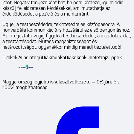
iránt. Negatív tényezőként hat, ha nem kérdezel, így mindig
készülj fel előzetesen kérdésekkel, ami mutathatja az
érdeklődésedet a pozíció és a munka iránt.
Ügyelj a testbeszédedre, tekintetedre és kézfogásodra. A
nonverbális kommunikáció is hozzájárul az első benyomáshoz.
Az interjúztató végig figyeli a testbeszédedet, a mozdulataidat,
a testtartásodat. Mutass magabiztosságot és
határozottságot, ugyanakkor mindig maradj tisztelettudó!
Címkék:
Állásinterjú
Diákmunka
Diákoknak
Önéletrajz
Tippek
Magyarország legjobb iskolaszövetkezete — 0% járulék,
100% megbízhatóság