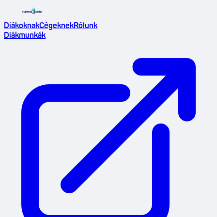
Diákoknak
Cégeknek
Rólunk
Diákmunkák