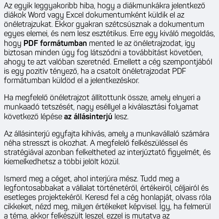
Az egyik leggyakoribb hiba, hogy a diákmunkákra jelentkező
diákok Word vagy Excel dokumentumként küldik el az
önéletrajzukat. Ekkor gyakran szétcsúsznak a dokumentum
egyes elemei, és nem lesz esztétikus. Erre egy kiváló megoldás,
hogy
PDF formátumban
mented le az önéletrajzodat, így
biztosan minden úgy fog látszódni a továbbítást követően,
ahogy te azt valóban szeretnéd. Emellett a cég szempontjából
is egy pozitív tényező, ha a csatolt önéletrajzodat PDF
formátumban küldöd el a jelentkezéskor.
Ha megfelelő önéletrajzot állítottunk össze, amely elnyeri a
munkaadó tetszését, nagy eséllyel a kiválasztási folyamat
következő lépése
az állásinterjú
lesz.
Az állásinterjú egyfajta kihívás, amely a munkavállaló számára
néha stresszt is okozhat. A megfelelő felkészüléssel és
stratégiával azonban felkeltheted az interjúztató figyelmét, és
kiemelkedhetsz a többi jelölt közül.
Ismerd meg a céget, ahol interjúra mész. Tudd meg a
legfontosabbakat a vállalat történetéről, értékeiről, céljairól és
esetleges projektekéről. Keresd fel a cég honlapját, olvass róla
cikkeket, nézd meg, milyen értékeket képvisel. Így, ha felmerül
a téma, akkor felkészült leszel, ezzel is mutatva az