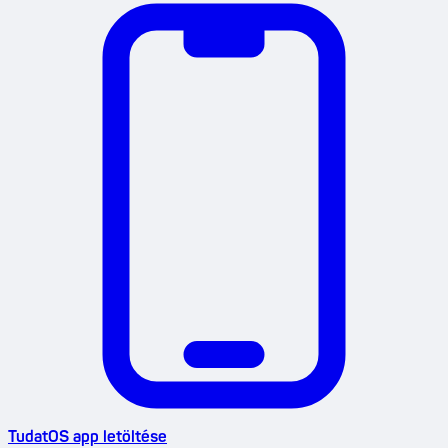
TudatOS app letöltése