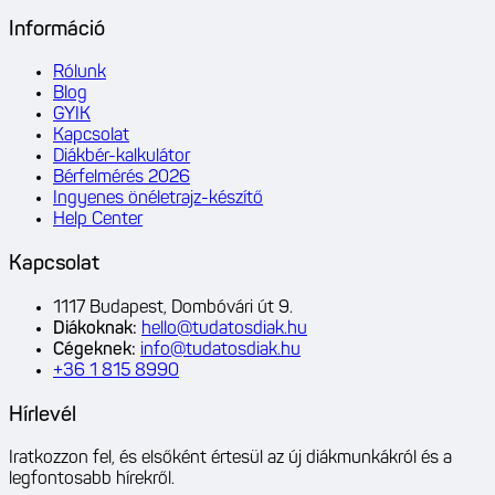
Információ
Rólunk
Blog
GYIK
Kapcsolat
Diákbér-kalkulátor
Bérfelmérés 2026
Ingyenes önéletrajz-készítő
Help Center
Kapcsolat
1117 Budapest, Dombóvári út 9.
Diákoknak
:
hello@tudatosdiak.hu
Cégeknek
:
info@tudatosdiak.hu
+36 1 815 8990
Hírlevél
Iratkozzon fel, és elsőként értesül az új diákmunkákról és a
legfontosabb hírekről.