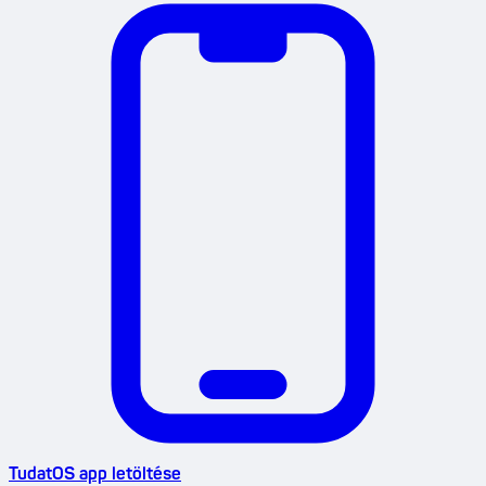
TudatOS app letöltése