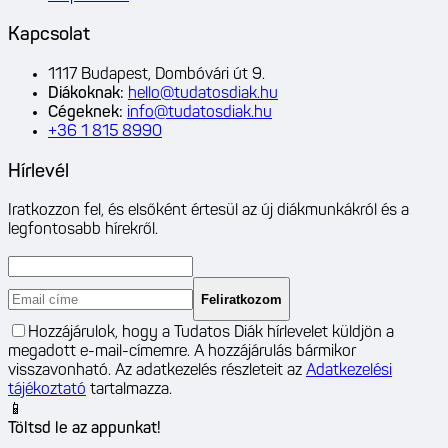
Kapcsolat
1117 Budapest, Dombóvári út 9.
Diákoknak
:
hello@tudatosdiak.hu
Cégeknek
:
info@tudatosdiak.hu
+36 1 815 8990
Hírlevél
Iratkozzon fel, és elsőként értesül az új diákmunkákról és a
legfontosabb hírekről.
Feliratkozom
Hozzájárulok, hogy a Tudatos Diák hírlevelet küldjön a
megadott e-mail-címemre. A hozzájárulás bármikor
visszavonható. Az adatkezelés részleteit az
Adatkezelési
tájékoztató
tartalmazza.
📱
Töltsd le az appunkat!