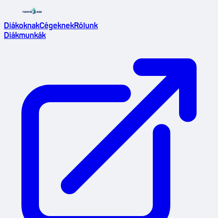
Diákoknak
Cégeknek
Rólunk
Diákmunkák