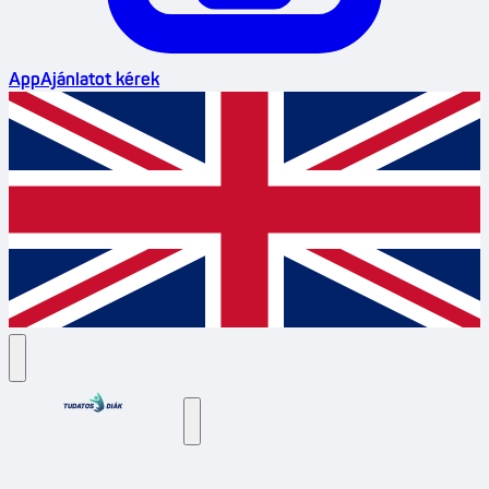
App
Ajánlatot kérek