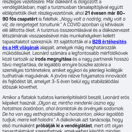
részleges vezetésére. Már diákként is dolgozott a
vendéglátásban, majd a turizmusban társalapítójával együtt
előléptették őket részlegvezetőnek, ahol
21 évesen már 80–
90 fős csapatért
is feleltek. „
Nagy volt a nadrág, mély volt a
víz, de rengeteget tanultunk.
” A COVID azonban új kihívások
elé állította őket. A turizmus összeomlásával és a diákszervezet
létszámának visszaesésével más munkahelyeken kellett
tapasztalatot szerezniük. Itt sajátították el a
B2B értékesítés
és a HR világának
alapjait, amelyek máig meghatározzák
működésüket. Leonárd számára a legfontosabb mérföldkövek
közé tartozik az
iroda megnyitása
és a nagy partnerek hosszú
távú megtartása, de legalább ennyire büszke azokra a
személyes történetekre, amiket egykori és jelenlegi kollégák
tudhatnak magukénak. A jövőre nézve folyamatos innovációt
és fejlődést lát, amelyet 3-5 éven belül egy stabilizálódási
időszak követhet.
Amikor a fiatalok tudatos karrierépítéséről beszél, Leonárd erős
képeket használ: „
Olyan ez, mintha mindenki úszna egy
hatalmas óceánban, ahol áramlatok és örvények sodornak.
De ha van egy esthajnalcsillag a horizonton, akkor legalább
tudjuk, merre kell haladni.
” A diákoknak azt tanácsolja, hogy
első munkaként
próbálják ki a vendéglátást
, mert ott olyan
tapasztalatokat szerezhetnek, amelyekhez később minden