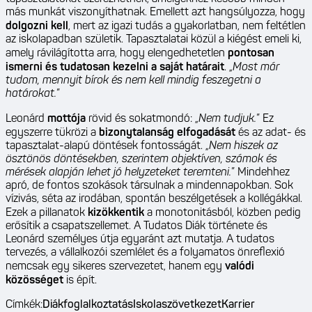
más munkát viszonyíthatnak. Emellett azt hangsúlyozza, hogy
dolgozni kell
, mert az igazi tudás a gyakorlatban, nem feltétlen
az iskolapadban születik. Tapasztalatai közül a kiégést emeli ki,
amely rávilágította arra, hogy elengedhetetlen
pontosan
ismerni és tudatosan kezelni a saját határait
. „
Most már
tudom, mennyit bírok és nem kell mindig feszegetni a
határokat.
”
Leonárd
mottója
rövid és sokatmondó: „
Nem tudjuk.
” Ez
egyszerre tükrözi a
bizonytalanság elfogadását
és az adat- és
tapasztalat-alapú döntések fontosságát. „
Nem hiszek az
ösztönös döntésekben, szerintem objektíven, számok és
mérések alapján lehet jó helyzeteket teremteni.
” Mindehhez
apró, de fontos szokások társulnak a mindennapokban. Sok
vízivás, séta az irodában, spontán beszélgetések a kollégákkal.
Ezek a pillanatok
kizökkentik
a monotonitásból, közben pedig
erősítik a csapatszellemet. A Tudatos Diák története és
Leonárd személyes útja egyaránt azt mutatja. A tudatos
tervezés, a vállalkozói szemlélet és a folyamatos önreflexió
nemcsak egy sikeres szervezetet, hanem egy
valódi
közösséget
is épít.
Címkék:
Diákfoglalkoztatás
Iskolaszövetkezet
Karrier