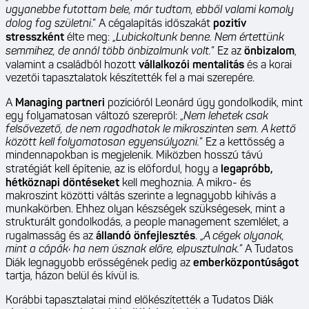
ugyanebbe futottam bele, már tudtam, ebből valami komoly
dolog fog születni
.” A cégalapítás időszakát
pozitív
stresszként
élte meg: „
Lubickoltunk benne. Nem értettünk
semmihez, de annál több önbizalmunk volt.
” Ez az
önbizalom
,
valamint a családból hozott
vállalkozói mentalitás
és a korai
vezetői tapasztalatok készítették fel a mai szerepére.
A
Managing partneri
pozícióról Leonárd úgy gondolkodik, mint
egy folyamatosan változó szerepről: „
Nem lehetek csak
felsővezető, de nem ragadhatok le mikroszinten sem. A kettő
között kell folyamatosan egyensúlyozni.
” Ez a kettősség a
mindennapokban is megjelenik. Miközben hosszú távú
stratégiát kell építenie, az is előfordul, hogy a
legapróbb,
hétköznapi döntéseket
kell meghoznia. A mikro- és
makroszint közötti váltás szerinte a legnagyobb kihívás a
munkakörben. Ehhez olyan készségek szükségesek, mint a
strukturált gondolkodás, a people management szemlélet, a
rugalmasság és az
állandó önfejlesztés
. „
A cégek olyanok,
mint a cápák: ha nem úsznak előre, elpusztulnak.”
A Tudatos
Diák legnagyobb erősségének pedig az
emberközpontúságot
tartja, házon belül és kívül is.
Korábbi tapasztalatai mind előkészítették a Tudatos Diák