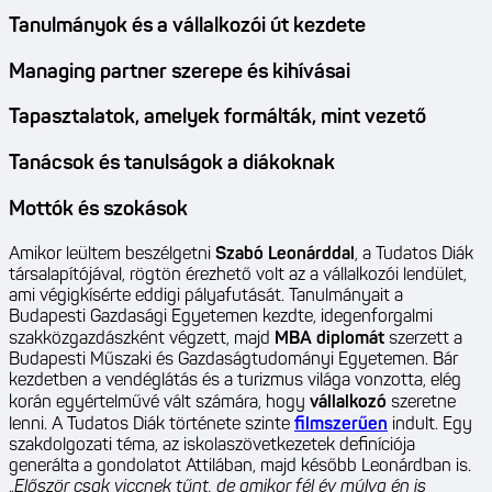
Tanulmányok és a vállalkozói út kezdete
Managing partner szerepe és kihívásai
Tapasztalatok, amelyek formálták, mint vezető
Tanácsok és tanulságok a diákoknak
Mottók és szokások
Amikor leültem beszélgetni
Szabó Leonárddal
, a Tudatos Diák
társalapítójával, rögtön érezhető volt az a vállalkozói lendület,
ami végigkísérte eddigi pályafutását. Tanulmányait a
Budapesti Gazdasági Egyetemen kezdte, idegenforgalmi
szakközgazdászként végzett, majd
MBA diplomát
szerzett a
Budapesti Műszaki és Gazdaságtudományi Egyetemen. Bár
kezdetben a vendéglátás és a turizmus világa vonzotta, elég
korán egyértelművé vált számára, hogy
vállalkozó
szeretne
lenni. A Tudatos Diák története szinte
filmszerűen
indult. Egy
szakdolgozati téma, az iskolaszövetkezetek definíciója
generálta a gondolatot Attilában, majd később Leonárdban is.
„
Először csak viccnek tűnt, de amikor fél év múlva én is