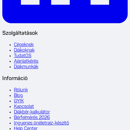
Szolgáltatások
Cégeknek
Diákoknak
TudatOS
Ajánlatkérés
Diákmunkák
Információ
Rólunk
Blog
GYIK
Kapcsolat
Diákbér-kalkulátor
Bérfelmérés 2026
Ingyenes önéletrajz-készítő
Help Center