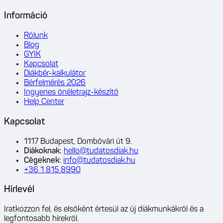
Információ
Rólunk
Blog
GYIK
Kapcsolat
Diákbér-kalkulátor
Bérfelmérés 2026
Ingyenes önéletrajz-készítő
Help Center
Kapcsolat
1117 Budapest, Dombóvári út 9.
Diákoknak
:
hello@tudatosdiak.hu
Cégeknek
:
info@tudatosdiak.hu
+36 1 815 8990
Hírlevél
Iratkozzon fel, és elsőként értesül az új diákmunkákról és a
legfontosabb hírekről.