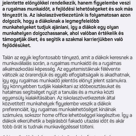
jelentette előnyökkel rendelkezik, hanem figyelembe veszi
a rugalmas munkaidőt, a fejlődési lehetőségeket és sok más
tényezőt is. Az iskolaszövetkezetünk is folyamatosan azon
dolgozik, hogy a diákoknak a legmegfelelőbb
munkahelyeket tudjuk ajánlani, így a diákok egy olyan
munkahelyen dolgozhassanak, ahol valóban értékelik és
támogatják őket, és segítik a szakmai karrierjükben való
fejlődésüket.
Talán az egyik legfontosabb tényező, amit a diákok keresnek a
munkavállalás során, a rugalmas munkaidő és a rugalmas
alkalmazkodási képesség. Az egyetemistáknak félévente
változik az órarendjük és egyéb elfoglaltságaik is akadhatnak,
így egy rugalmas munkaidő jelentős előnyt jelent számukra.
Így könnyebben tudják kialakítani az időbeosztásukat és
hatalmas segítséget nyújt a tanulás és a munka közti
egyensúly kialakításában. Az iskolaszövetkezetek által
közvetített munkahelyek figyelembe veszik a diákok
preferenciáit, így rugalmas munkalehetőséget kínálnak
számukra, sokszor home office lehetőséggel kiegészítve. Így a
diákok elkerülhetik a bejárásból fakadó utazási időt és akár
több órát is tudnak munkavégzéssel tölteni.