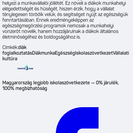
helyezi a munkavállalói jóllétét. Ez növeli a diákok munkahelyi
elégedettségét és hűségét, hiszen érzik, hogy a vállalat
ténylegesen törődik velük, és segítséget nyújt az egészségük
fenntartásában. Ennek eredményeképpen az
egészségmegőrzési programok nemcsak a munkahelyi
vonzerőt növelik, hanem hozzájárulnak a diákok általános
életminőségéhez és boldogságához is.
Címkék:
diák
foglalkoztatás
Diákmunka
Egészség
Iskolaszövetkezet
Vállalati
kultúra
Magyarország legjobb iskolaszövetkezete — 0% járulék,
100% megbízhatóság