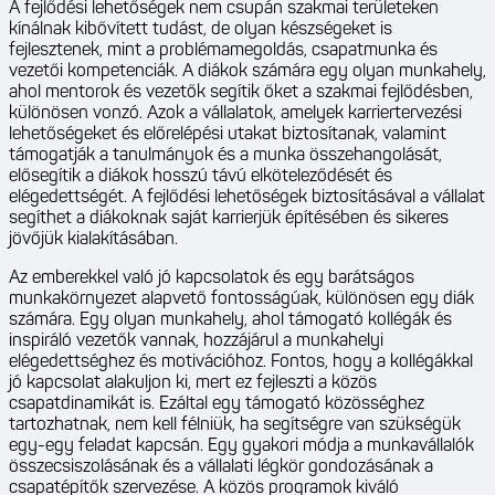
A fejlődési lehetőségek nem csupán szakmai területeken
kínálnak kibővített tudást, de olyan készségeket is
fejlesztenek, mint a problémamegoldás, csapatmunka és
vezetői kompetenciák. A diákok számára egy olyan munkahely,
ahol mentorok és vezetők segítik őket a szakmai fejlődésben,
különösen vonzó. Azok a vállalatok, amelyek karriertervezési
lehetőségeket és előrelépési utakat biztosítanak, valamint
támogatják a tanulmányok és a munka összehangolását,
elősegítik a diákok hosszú távú elköteleződését és
elégedettségét. A fejlődési lehetőségek biztosításával a vállalat
segíthet a diákoknak saját karrierjük építésében és sikeres
jövőjük kialakításában.
Az emberekkel való jó kapcsolatok és egy barátságos
munkakörnyezet alapvető fontosságúak, különösen egy diák
számára. Egy olyan munkahely, ahol támogató kollégák és
inspiráló vezetők vannak, hozzájárul a munkahelyi
elégedettséghez és motivációhoz. Fontos, hogy a kollégákkal
jó kapcsolat alakuljon ki, mert ez fejleszti a közös
csapatdinamikát is. Ezáltal egy támogató közösséghez
tartozhatnak, nem kell félniük, ha segítségre van szükségük
egy-egy feladat kapcsán. Egy gyakori módja a munkavállalók
összecsiszolásának és a vállalati légkör gondozásának a
csapatépítők szervezése. A közös programok kiváló