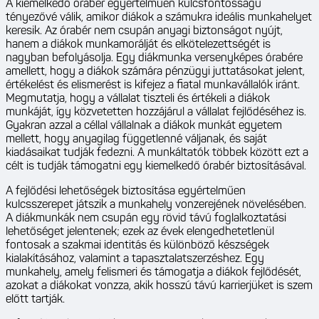
A kiemelkedő órabér egyértelműen kulcsfontosságú
tényezővé válik, amikor diákok a számukra ideális munkahelyet
keresik. Az órabér nem csupán anyagi biztonságot nyújt,
hanem a diákok munkamorálját és elkötelezettségét is
nagyban befolyásolja. Egy diákmunka versenyképes órabére
amellett, hogy a diákok számára pénzügyi juttatásokat jelent,
értékelést és elismerést is kifejez a fiatal munkavállalók iránt.
Megmutatja, hogy a vállalat tiszteli és értékeli a diákok
munkáját, így közvetetten hozzájárul a vállalat fejlődéséhez is.
Gyakran azzal a céllal vállalnak a diákok munkát egyetem
mellett, hogy anyagilag függetlenné váljanak, és saját
kiadásaikat tudják fedezni. A munkáltatók többek között ezt a
célt is tudják támogatni egy kiemelkedő órabér biztosításával.
A fejlődési lehetőségek biztosítása egyértelműen
kulcsszerepet játszik a munkahely vonzerejének növelésében.
A diákmunkák nem csupán egy rövid távú foglalkoztatási
lehetőséget jelentenek; ezek az évek elengedhetetlenül
fontosak a szakmai identitás és különböző készségek
kialakításához, valamint a tapasztalatszerzéshez. Egy
munkahely, amely felismeri és támogatja a diákok fejlődését,
azokat a diákokat vonzza, akik hosszú távú karrierjüket is szem
előtt tartják.