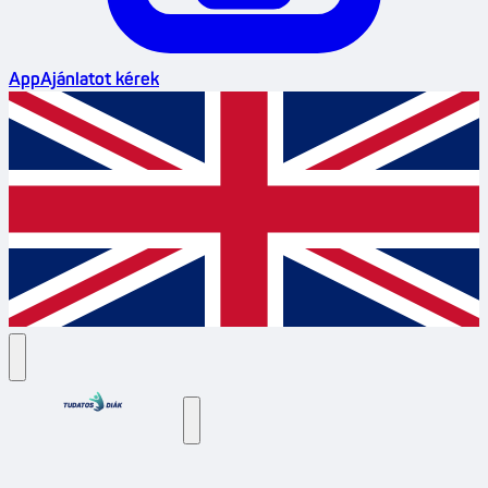
App
Ajánlatot kérek