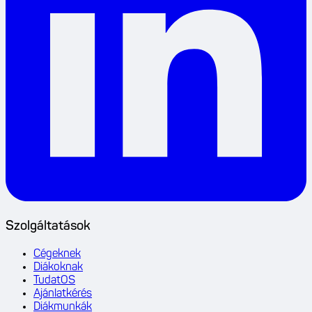
Szolgáltatások
Cégeknek
Diákoknak
TudatOS
Ajánlatkérés
Diákmunkák