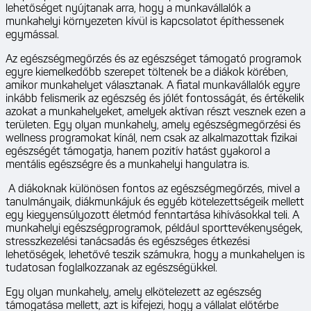
lehetőséget nyújtanak arra, hogy a munkavállalók a
munkahelyi környezeten kívül is kapcsolatot építhessenek
egymással.
Az egészségmegőrzés és az egészséget támogató programok
egyre kiemelkedőbb szerepet töltenek be a diákok körében,
amikor munkahelyet választanak. A fiatal munkavállalók egyre
inkább felismerik az egészség és jólét fontosságát, és értékelik
azokat a munkahelyeket, amelyek aktívan részt vesznek ezen a
területen. Egy olyan munkahely, amely egészségmegőrzési és
wellness programokat kínál, nem csak az alkalmazottak fizikai
egészségét támogatja, hanem pozitív hatást gyakorol a
mentális egészségre és a munkahelyi hangulatra is.
A diákoknak különösen fontos az egészségmegőrzés, mivel a
tanulmányaik, diákmunkájuk és egyéb kötelezettségeik mellett
egy kiegyensúlyozott életmód fenntartása kihívásokkal teli. A
munkahelyi egészségprogramok, például sporttevékenységek,
stresszkezelési tanácsadás és egészséges étkezési
lehetőségek, lehetővé teszik számukra, hogy a munkahelyen is
tudatosan foglalkozzanak az egészségükkel.
Egy olyan munkahely, amely elkötelezett az egészség
támogatása mellett, azt is kifejezi, hogy a vállalat előtérbe