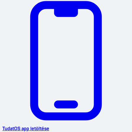
TudatOS app letöltése