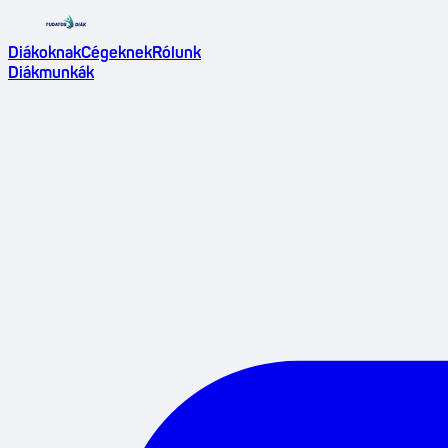
Diákoknak
Cégeknek
Rólunk
Diákmunkák