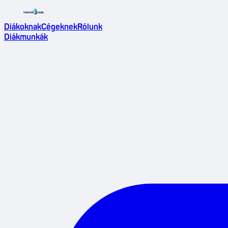
Diákoknak
Cégeknek
Rólunk
Diákmunkák