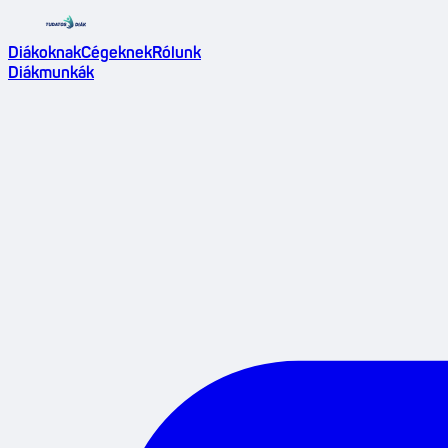
Diákoknak
Cégeknek
Rólunk
Diákmunkák