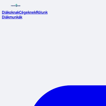
Diákoknak
Cégeknek
Rólunk
Diákmunkák