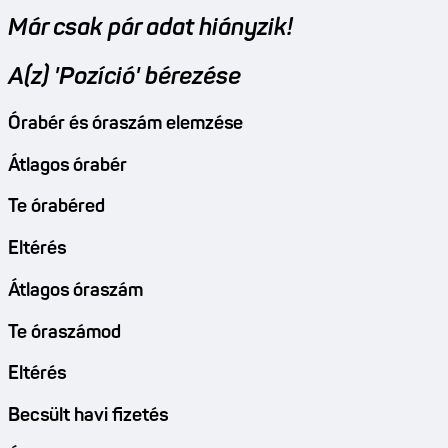
Már csak pár adat hiányzik!
A(z) 'Pozíció' bérezése
Órabér és óraszám elemzése
Átlagos órabér
Te órabéred
Eltérés
Átlagos óraszám
Te óraszámod
Eltérés
Becsült havi fizetés