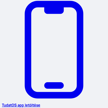
TudatOS app letöltése