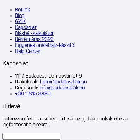
Rólunk
Blog
GYIK
Kapcsolat
Diákbér-kalkulátor
Bérfelmérés 2026
Ingyenes önéletrajz-készítő
Help Center
Kapcsolat
1117 Budapest, Dombóvári út 9.
Diákoknak
:
hello@tudatosdiak.hu
Cégeknek
:
info@tudatosdiak.hu
+36 1 815 8990
Hírlevél
Iratkozzon fel, és elsőként értesül az új diákmunkákról és a
legfontosabb hírekről.