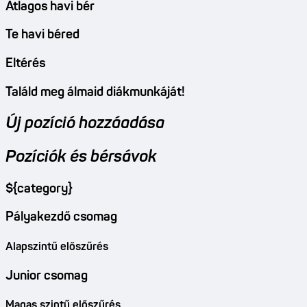
Átlagos havi bér
Te havi béred
Eltérés
Találd meg álmaid diákmunkáját!
Új pozíció hozzáadása
Pozíciók és bérsávok
${category}
Pályakezdő csomag
Alapszintű előszűrés
Junior csomag
Magas szintű előszűrés