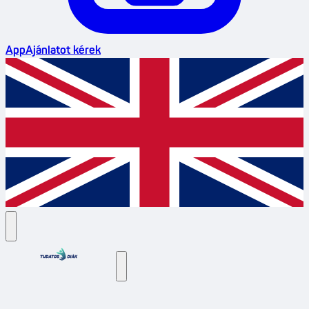
App
Ajánlatot kérek