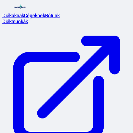
Diákoknak
Cégeknek
Rólunk
Diákmunkák