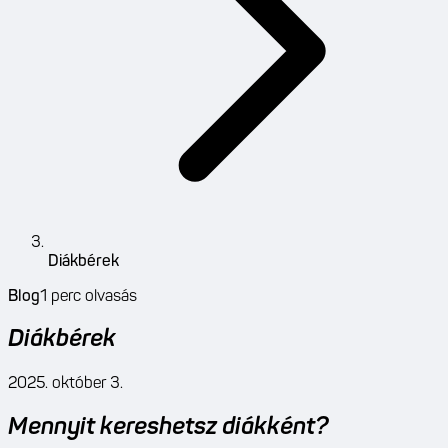
Diákbérek
Blog
1
perc olvasás
Diákbérek
2025. október 3.
Mennyit kereshetsz diákként?