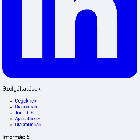
Szolgáltatások
Cégeknek
Diákoknak
TudatOS
Ajánlatkérés
Diákmunkák
Információ