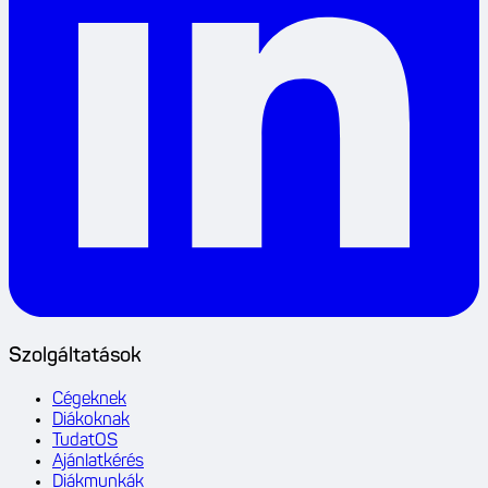
Szolgáltatások
Cégeknek
Diákoknak
TudatOS
Ajánlatkérés
Diákmunkák