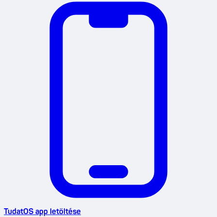
TudatOS app letöltése