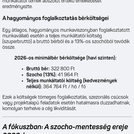
munkáltatói terhek abszolút értékű emelkedését
eredményezte.
A hagyományos foglalkoztatás bérköltségei
Egy átlagos, hagyományos munkaviszonyban foglalkoztatott
munkavállaló esetén a teljes munkáltatói költség
(szuperbruttó) a bruttó bérből és a 13%-os szochóból tevődik
össze.
2026-os minimálbér bérköltsége (havi szinten):
Bruttó bér:
322 800 Ft
Szocho (13%):
41 964 Ft
Teljes munkáltatói költség (kedvezmények
nélkül):
364 764 Ft / hó / fő
Ezek a költségek tömeges foglalkoztatás, szezonális csúcsok
vagy projektalapú feladatok esetén hatalmasra duzzadhatnak,
komolyan terhelve a cég likviditását.
A fókuszban: A szocho-mentesség ereje