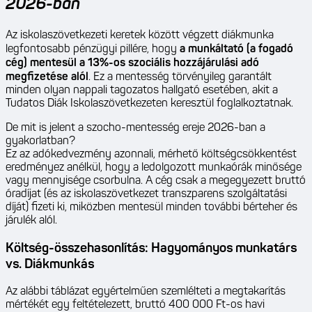
2026-ban
Az iskolaszövetkezeti keretek között végzett diákmunka
legfontosabb pénzügyi pillére, hogy
a munkáltató (a fogadó
cég) mentesül a 13%-os szociális hozzájárulási adó
megfizetése alól
. Ez a mentesség törvényileg garantált
minden olyan nappali tagozatos hallgató esetében, akit a
Tudatos Diák Iskolaszövetkezeten keresztül foglalkoztatnak.
De mit is jelent a szocho-mentesség ereje 2026-ban a
gyakorlatban?
Ez az adókedvezmény azonnali, mérhető költségcsökkentést
eredményez anélkül, hogy a ledolgozott munkaórák minősége
vagy mennyisége csorbulna. A cég csak a megegyezett bruttó
óradíjat (és az iskolaszövetkezet transzparens szolgáltatási
díját) fizeti ki, miközben mentesül minden további bérteher és
járulék alól.
Költség-összehasonlítás: Hagyományos munkatárs
vs. Diákmunkás
Az alábbi táblázat egyértelműen szemlélteti a megtakarítás
mértékét egy feltételezett, bruttó 400 000 Ft-os havi