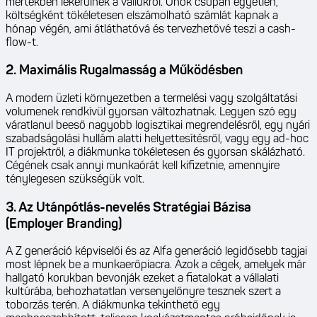
mértékben lekerülnek a vállukról. Önök csupán egyetlen,
költségként tökéletesen elszámolható számlát kapnak a
hónap végén, ami átláthatóvá és tervezhetővé teszi a cash-
flow-t.
2. Maximális Rugalmasság a Működésben
A modern üzleti környezetben a termelési vagy szolgáltatási
volumenek rendkívül gyorsan változhatnak. Legyen szó egy
váratlanul beeső nagyobb logisztikai megrendelésről, egy nyári
szabadságolási hullám alatti helyettesítésről, vagy egy ad-hoc
IT projektről, a diákmunka tökéletesen és gyorsan skálázható.
Cégének csak annyi munkaórát kell kifizetnie, amennyire
ténylegesen szükségük volt.
3. Az Utánpótlás-nevelés Stratégiai Bázisa
(Employer Branding)
A Z generáció képviselői és az Alfa generáció legidősebb tagjai
most lépnek be a munkaerőpiacra. Azok a cégek, amelyek már
hallgató korukban bevonják ezeket a fiatalokat a vállalati
kultúrába, behozhatatlan versenyelőnyre tesznek szert a
toborzás terén. A diákmunka tekinthető egy