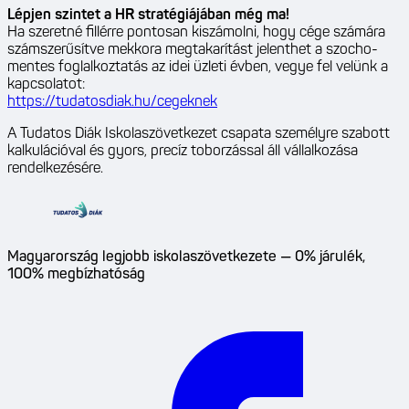
Lépjen szintet a HR stratégiájában még ma!
Ha szeretné fillérre pontosan kiszámolni, hogy cége számára
számszerűsítve mekkora megtakarítást jelenthet a szocho-
mentes foglalkoztatás az idei üzleti évben, vegye fel velünk a
kapcsolatot:
https://tudatosdiak.hu/cegeknek
A Tudatos Diák Iskolaszövetkezet csapata személyre szabott
kalkulációval és gyors, precíz toborzással áll vállalkozása
rendelkezésére.
Magyarország legjobb iskolaszövetkezete — 0% járulék,
100% megbízhatóság