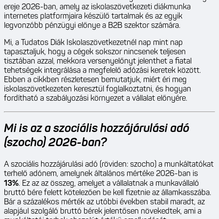
ereje 2026-ban, amely az iskolaszövetkezeti diákmunka
internetes platformjaira készülő tartalmak és az egyik
legvonzóbb pénzügyi előnye a B2B szektor számára.
Mi, a Tudatos Diák Iskolaszövetkezetnél nap mint nap
tapasztaljuk, hogy a cégek sokszor nincsenek teljesen
tisztában azzal, mekkora versenyelőnyt jelenthet a fiatal
tehetségek integrálása a megfelelő adózási keretek között.
Ebben a cikkben részletesen bemutatjuk, miért éri meg
iskolaszövetkezeten keresztül foglalkoztatni, és hogyan
fordítható a szabályozási környezet a vállalat előnyére.
Mi is az a szociális hozzájárulási adó
(szocho) 2026-ban?
A szociális hozzájárulási adó (röviden: szocho) a munkáltatókat
terhelő adónem, amelynek általános mértéke 2026-ban is
13%
. Ez az az összeg, amelyet a vállalatnak a munkavállaló
bruttó bére felett kötelezően be kell fizetnie az államkasszába.
Bár a százalékos mérték az utóbbi években stabil maradt, az
alapjául szolgáló bruttó bérek jelentősen növekedtek, ami a