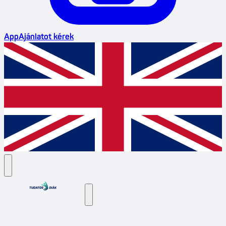
App
Ajánlatot kérek