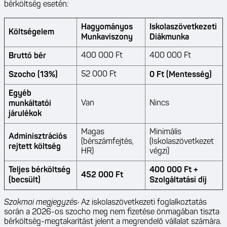
bérköltség esetén:
Hagyományos
Iskolaszövetkezeti
Költségelem
Munkaviszony
Diákmunka
400 000 Ft
400 000 Ft
Bruttó bér
52 000 Ft
Szocho (13%)
0 Ft (Mentesség)
Egyéb
Van
Nincs
munkáltatói
járulékok
Magas
Minimális
Adminisztrációs
(bérszámfejtés,
(Iskolaszövetkezet
rejtett költség
HR)
végzi)
Teljes bérköltség
400 000 Ft +
452 000 Ft
(becsült)
Szolgáltatási díj
Szakmai megjegyzés:
Az iskolaszövetkezeti foglalkoztatás
során a 2026-os szocho meg nem fizetése önmagában tiszta
bérköltség-megtakarítást jelent a megrendelő vállalat számára.