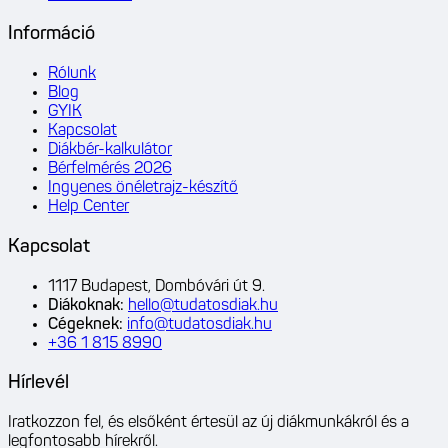
Információ
Rólunk
Blog
GYIK
Kapcsolat
Diákbér-kalkulátor
Bérfelmérés 2026
Ingyenes önéletrajz-készítő
Help Center
Kapcsolat
1117 Budapest, Dombóvári út 9.
Diákoknak
:
hello@tudatosdiak.hu
Cégeknek
:
info@tudatosdiak.hu
+36 1 815 8990
Hírlevél
Iratkozzon fel, és elsőként értesül az új diákmunkákról és a
legfontosabb hírekről.