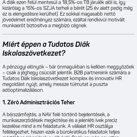
A diák ezen felül mentesül a 18,5%-os TB járulék alól is, így
kizárólag a 15%-os SZJA terheli a bérét (25 év alatt pedig még
ez is elengedésre kerülhet). Ez sokkal magasabb nettó
jövedelmet eredményez számára, ezáltal rendkívül motivált
munkaerőt biztosítva a megbízó cégnek.
Miért éppen a Tudatos Diák
Iskolaszövetkezet?
A pénzügyi előnyök – bár önmagukban is kellően meggyőzőek
– csak a jéghegy csúcsát jelentik. B2B partnereink számára a
Tudatos Diák Iskolaszövetkezet komplex és innovatív HR
megoldást nyújt, amely messze túlmutat a puszta
adóoptimalizáláson.
1. Zéró Adminisztrációs Teher
A bérszámfejtés, a NAV felé történő bejelentések, a
munkaszerződések megkötése és a jelenléti ívek precíz
kezelése mind a mi feladatunk. A vállalat HR osztálya
fellélegezhet, hiszen ezek a bürokratikus feladatok teljes