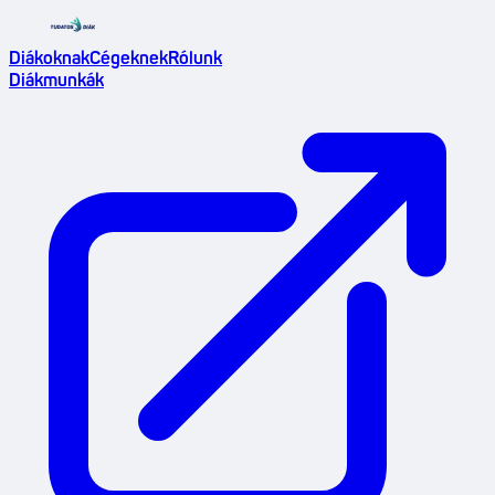
Diákoknak
Cégeknek
Rólunk
Diákmunkák