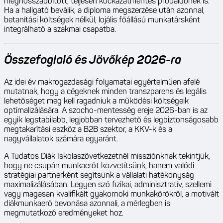
meghosszabbított, teljesen kockázatmentes próbaidőnek is.
Ha a hallgató beválik, a diploma megszerzése után azonnal,
betanítási költségek nélkül, lojális főállású munkatársként
integrálható a szakmai csapatba.
Összefoglaló és Jövőkép 2026-ra
Az idei év makrogazdasági folyamatai egyértelműen afelé
mutatnak, hogy a cégeknek minden transzparens és legális
lehetőséget meg kell ragadniuk a működési költségeik
optimalizálására. A szocho-mentesség ereje 2026-ban is az
egyik legstabilabb, legjobban tervezhető és legbiztonságosabb
megtakarítási eszköz a B2B szektor, a KKV-k és a
nagyvállalatok számára egyaránt.
A Tudatos Diák Iskolaszövetkezetnél missziónknak tekintjük,
hogy ne csupán munkaerőt közvetítsünk, hanem valódi
stratégiai partnerként segítsünk a vállalati hatékonyság
maximalizálásában. Legyen szó fizikai, adminisztratív, szellemi
vagy magasan kvalifikált gyakornoki munkakörökről, a motivált
diákmunkaerő bevonása azonnali, a mérlegben is
megmutatkozó eredményeket hoz.