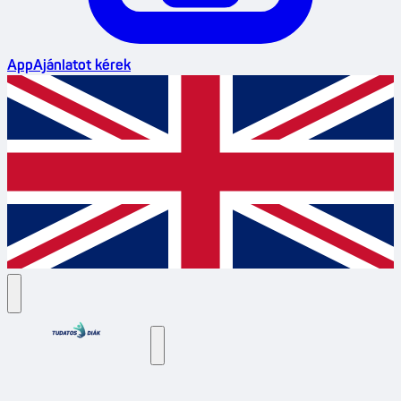
App
Ajánlatot kérek