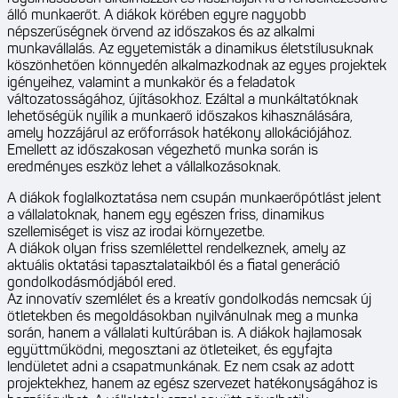
álló munkaerőt. A diákok körében egyre nagyobb
népszerűségnek örvend az időszakos és az alkalmi
munkavállalás. Az egyetemisták a dinamikus életstílusuknak
köszönhetően könnyedén alkalmazkodnak az egyes projektek
igényeihez, valamint a munkakör és a feladatok
változatosságához, újításokhoz. Ezáltal a munkáltatóknak
lehetőségük nyílik a munkaerő időszakos kihasználására,
amely hozzájárul az erőforrások hatékony allokációjához.
Emellett az időszakosan végezhető munka során is
eredményes eszköz lehet a vállalkozásoknak.
A diákok foglalkoztatása nem csupán munkaerőpótlást jelent
a vállalatoknak, hanem egy egészen friss, dinamikus
szellemiséget is visz az irodai környezetbe.
A diákok olyan friss szemlélettel rendelkeznek, amely az
aktuális oktatási tapasztalataikból és a fiatal generáció
gondolkodásmódjából ered.
Az innovatív szemlélet és a kreatív gondolkodás nemcsak új
ötletekben és megoldásokban nyilvánulnak meg a munka
során, hanem a vállalati kultúrában is. A diákok hajlamosak
együttműködni, megosztani az ötleteiket, és egyfajta
lendületet adni a csapatmunkának. Ez nem csak az adott
projektekhez, hanem az egész szervezet hatékonyságához is