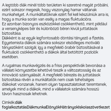
A legtöbb diák minél több területen ki szeretné magát próbálni,
ezért sokszor megesik, hogy viszonylag hamar váltanak
munkahelyet. A munkáltatóknak ezért fel kell készülniük arra is,
hogy a munka során van esély a magas fluktuációra.
Ez azonban bizonyos eszközökkel csökkenthető, mint például
a versenyképes bér és különböző béren kívüli juttatások
biztosítása.
Diákként is az egyik legfontosabb döntési tényező a fizetés.
Egyetemista diákok számára sokszor elsődleges motiváló
tényezőként szolgál, így a megfelelő órabér biztosításával a
fluktuáció csökkenthető a diákok által betöltött pozíciók
esetében.
A rugalmas munkavégzés és a friss perspektívák bevonása a
vállalati környezetbe lehetővé teszik a változatosság és az
innováció szárnyalását. A megfelelő bérezés és juttatások
biztosítása révén a munkáltatók nem csak tehetséges
diákokat vonzanak, hanem olyan tapasztalatokat teremtenek,
amelyek mind a diákok, mind a vállalatok számára hosszú
távon hasznosak lehetnek.
Címkék:
diák
foglalkoztatás
Diákmunka
Előnyök
Hátrányok
Iskolaszövetkezet