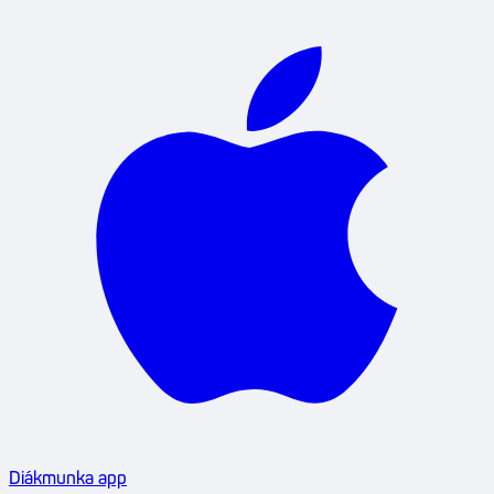
Diákmunka app