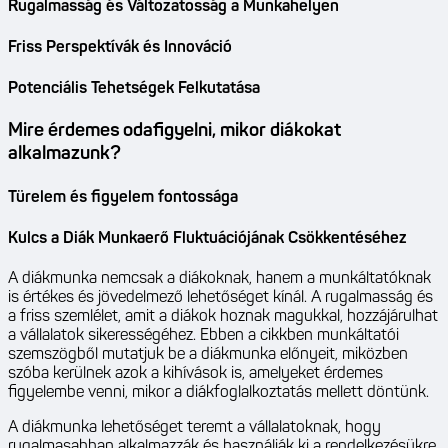
Rugalmasság és Változatosság a Munkahelyen
Friss Perspektívák és Innováció
Potenciális Tehetségek Felkutatása
Mire érdemes odafigyelni, mikor diákokat
alkalmazunk?
Türelem és figyelem fontossága
Kulcs a Diák Munkaerő Fluktuációjának Csökkentéséhez
A diákmunka nemcsak a diákoknak, hanem a munkáltatóknak
is értékes és jövedelmező lehetőséget kínál. A rugalmasság és
a friss szemlélet, amit a diákok hoznak magukkal, hozzájárulhat
a vállalatok sikerességéhez. Ebben a cikkben munkáltatói
szemszögből mutatjuk be a diákmunka előnyeit, miközben
szóba kerülnek azok a kihívások is, amelyeket érdemes
figyelembe venni, mikor a diákfoglalkoztatás mellett döntünk.
A diákmunka lehetőséget teremt a vállalatoknak, hogy
rugalmasabban alkalmazzák és használják ki a rendelkezésükre