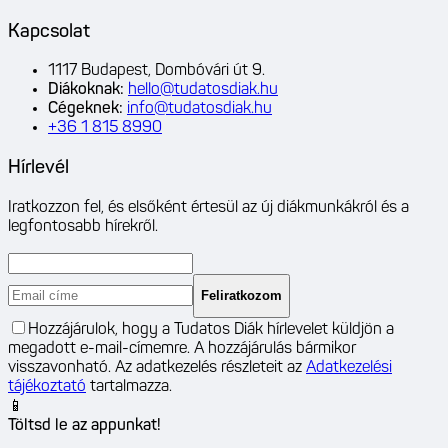
Kapcsolat
1117 Budapest, Dombóvári út 9.
Diákoknak
:
hello@tudatosdiak.hu
Cégeknek
:
info@tudatosdiak.hu
+36 1 815 8990
Hírlevél
Iratkozzon fel, és elsőként értesül az új diákmunkákról és a
legfontosabb hírekről.
Feliratkozom
Hozzájárulok, hogy a Tudatos Diák hírlevelet küldjön a
megadott e-mail-címemre. A hozzájárulás bármikor
visszavonható. Az adatkezelés részleteit az
Adatkezelési
tájékoztató
tartalmazza.
📱
Töltsd le az appunkat!