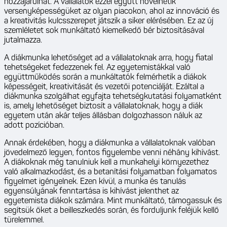
hozzájárulhat. A vállalatok ezzel együtt növelhetik
versenyképességüket az olyan piacokon, ahol az innováció és
a kreativitás kulcsszerepet játszik a siker elérésében. Ez az új
szemléletet sok munkáltató kiemelkedő bér biztosításával
jutalmazza.
A diákmunka lehetőséget ad a vállalatoknak arra, hogy fiatal
tehetségeket fedezzenek fel. Az egyetemistákkal való
együttműködés során a munkáltatók felmérhetik a diákok
képességeit, kreativitását és vezetői potenciálját. Ezáltal a
diákmunka szolgálhat egyfajta tehetségkutatási folyamatként
is, amely lehetőséget biztosít a vállalatoknak, hogy a diák
egyetem után akár teljes állásban dolgozhasson náluk az
adott pozícióban.
Annak érdekében, hogy a diákmunka a vállalatoknak valóban
jövedelmező legyen, fontos figyelembe venni néhány kihívást.
A diákoknak még tanulniuk kell a munkahelyi környezethez
való alkalmazkodást, és a betanítási folyamatban folyamatos
figyelmet igényelnek. Ezen kívül, a munka és tanulás
egyensúlyának fenntartása is kihívást jelenthet az
egyetemista diákok számára. Mint munkáltató, támogassuk és
segítsük őket a beilleszkedés során, és forduljunk feléjük kellő
türelemmel.