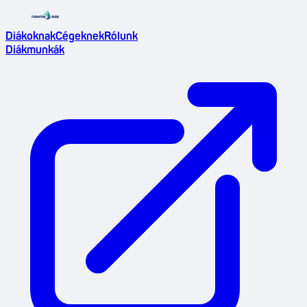
Diákoknak
Cégeknek
Rólunk
Diákmunkák