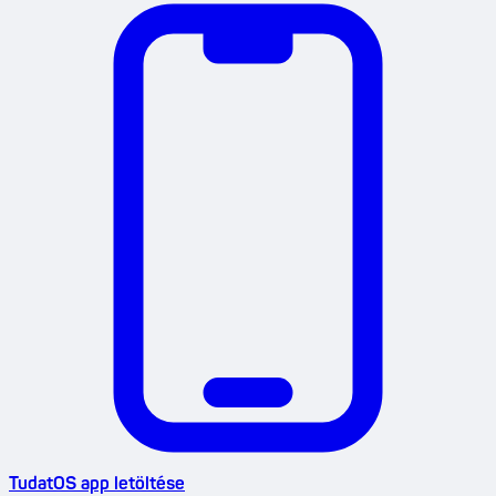
TudatOS app letöltése