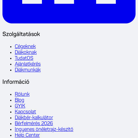
Szolgáltatások
Cégeknek
Diákoknak
TudatOS
Ajánlatkérés
Diákmunkák
Információ
Rólunk
Blog
GYIK
Kapcsolat
Diákbér-kalkulátor
Bérfelmérés 2026
Ingyenes önéletrajz-készítő
Help Center